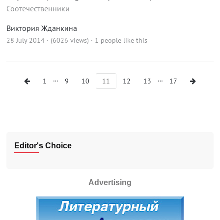
Соотечественники
Виктория Жданкина
28 July 2014 · (6026 views)
· 1 people like this
…
…
1
9
10
11
12
13
17
Editor's Choice
Advertising