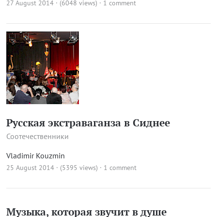
27 August 2014 · (6048 views)
·
1 comment
Русская экстраваганза в Сиднее
Соотечественники
Vladimir Kouzmin
25 August 2014 · (5395 views)
·
1 comment
Музыка, которая звучит в душе