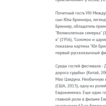
Почетный гость VIII Межд
сын Юла Бриннера, легенд
Бриннер, обладатель преми
"Великолепная семерка" (
я" (1956), "Соломон и цар
показана картина "Юл Бри
первый русскоязычный фи
Среди гостей фестиваля -
дорога судьбы» (Китай, 2
Мао Цзедуна. Необычную 
(США, 2013), одну из роле
Евдокименко. Еще один го
главной роли в фильме Ев
участником 63-го Берлинс