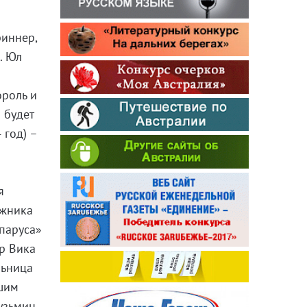
риннер,
. Юл
ороль и
 будет
 год) –
я
ижника
паруса»
ер Вика
льница
вшим
узьмин,