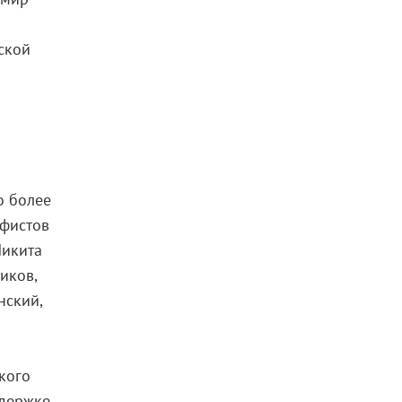
ской
о более
афистов
Никита
иков,
нский,
кого
ддержке