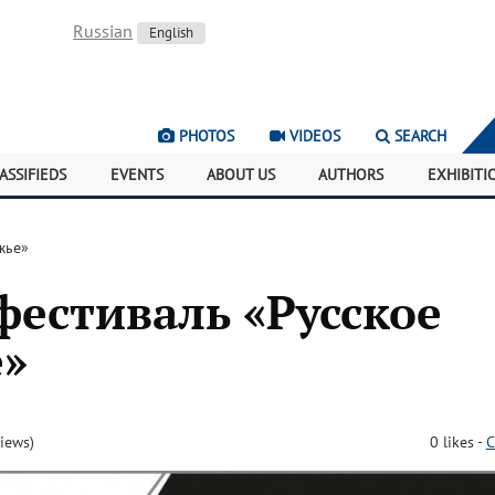
Russian
English
PHOTOS
VIDEOS
SEARCH
ASSIFIEDS
EVENTS
ABOUT US
AUTHORS
EXHIBITI
жье»
фестиваль «Русское
е»
iews)
0
likes
-
C