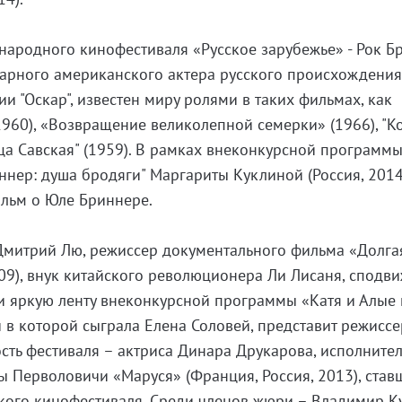
ународного кинофестиваля «Русское зарубежье» - Рок Б
арного американского актера русского происхождения
и "Оскар", известен миру ролями в таких фильмах, как
1960), «Возвращение великолепной семерки» (1966), "К
ица Савская" (1959). В рамках внеконкурсной программы
ннер: душа бродяги" Маргариты Куклиной (Россия, 2014
льм о Юле Бриннере.
 Дмитрий Лю, режиссер документального фильма «Долга
009), внук китайского революционера Ли Лисаня, сподв
и яркую ленту внеконкурсной программы «Катя и Алые 
й в которой сыграла Елена Соловей, представит режисс
сть фестиваля – актриса Динара Друкарова, исполните
ы Перволовичи «Маруся» (Франция, Россия, 2013), ста
кого кинофестиваля. Среди членов жюри – Владимир К