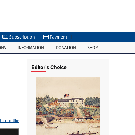
Subscription
|
Payment
|
ONS
INFORMATION
DONATION
SHOP
Editor's Choice
lick to like