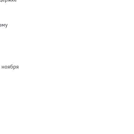
ому
7 ноября