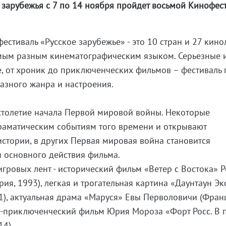
 зарубежья с 7 по 14 ноября пройдет восьмой Кинофес
стиваль «Русское зарубежье» - это 10 стран и 27 кинол
амым разным кинематографическим языком. Серьезные 
ые, от хроник до приключенческих фильмов – фестиваль
азного жанра и настроения.
 столетие начала Первой мировой войны. Некоторые
аматическим событиям того времени и открывают
стории, в других Первая мировая война становится
 основного действия фильма.
гровых лент - исторический фильм «Ветер с Востока» 
ия, 1993), легкая и трогательная картина «Даунтаун Эк
1), актуальная драма «Маруся» Евы Перволовичи (Фран
о-приключенческий фильм Юрия Мороза «Форт Росс. В 
14).