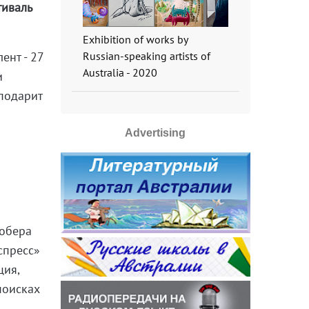
тиваль
Exhibition of works by
Russian-speaking artists of
ент - 27
Australia - 2020
и
 подарит
Advertising
Робера
спресс»
ция,
поисках