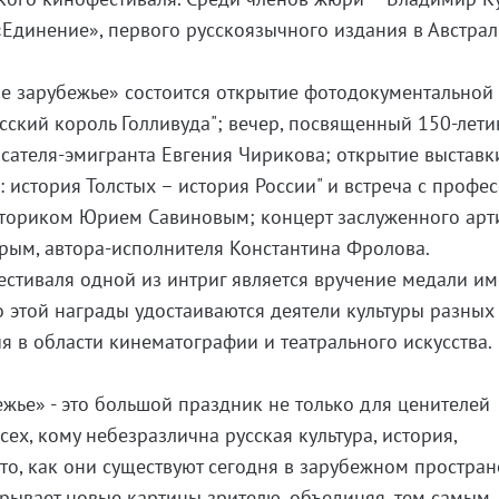
«Единение», первого русскоязычного издания в Австрал
ое зарубежье» состоится открытие фотодокументальной
усский король Голливуда"; вечер, посвященный 150-лети
сателя-эмигранта Евгения Чирикова; открытие выставк
: история Толстых – история России" и встреча с профе
сториком Юрием Савиновым; концерт заслуженного арт
рым, автора-исполнителя Константина Фролова.
стиваля одной из интриг является вручение медали и
 этой награды удостаиваются деятели культуры разных
 в области кинематографии и театрального искусства.
ежье» - это большой праздник не только для ценителей
сех, кому небезразлична русская культура, история,
то, как они существуют сегодня в зарубежном пространс
рывает новые картины зрителю, объединяя, тем самым,