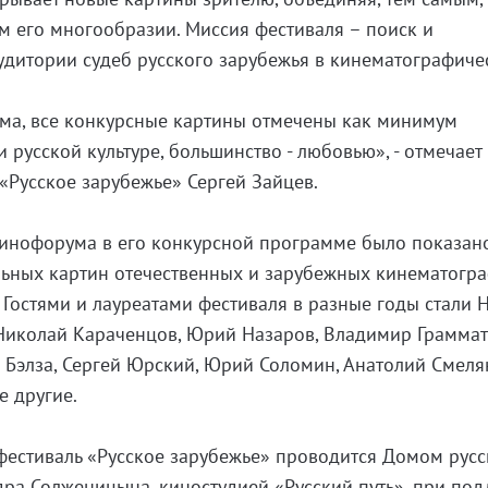
ем его многообразии. Миссия фестиваля – поиск и
удитории судеб русского зарубежья в кинематографиче
а, все конкурсные картины отмечены как минимум
 русской культуре, большинство - любовью», - отмечает
«Русское зарубежье» Сергей Зайцев.
кинофорума в его конкурсной программе было показан
льных картин отечественных и зарубежных кинематогр
 Гостями и лауреатами фестиваля в разные годы стали 
Николай Караченцов, Юрий Назаров, Владимир Граммат
 Бэлза, Сергей Юрский, Юрий Соломин, Анатолий Смеля
е другие.
фестиваль «Русское зарубежье» проводится Домом русс
ра Солженицына, киностудией «Русский путь», при по