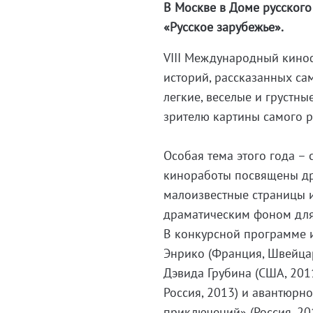
В Москве в Доме русского
«Русское зарубежье».
VIII Международный кинофе
историй, рассказанных с
легкие, веселые и грустн
зрителю картины самого р
Особая тема этого года –
киноработы посвящены др
малоизвестные страницы и
драматическим фоном для
В конкурсной программе и
Энрико (Франция, Швейцар
Дэвида Грубина (США, 201
Россия, 2013) и авантюрн
приключений» (Россия, 20