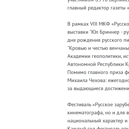
главный редактор газеты 
В рамках VIII МКФ «Русск
выставки "Юл Бриннер - р
дня рождения русского пи
"Кровью и честью венчаны
Академии геополитики, и
Автономной Республики К
Помимо главного приза фе
Михаила Чехова: ежегодно
за выдающиеся достижения
Фестиваль «Русское заруб
кинематографа, но и для в
национальный характер и 
Каждый год фестиваль отк