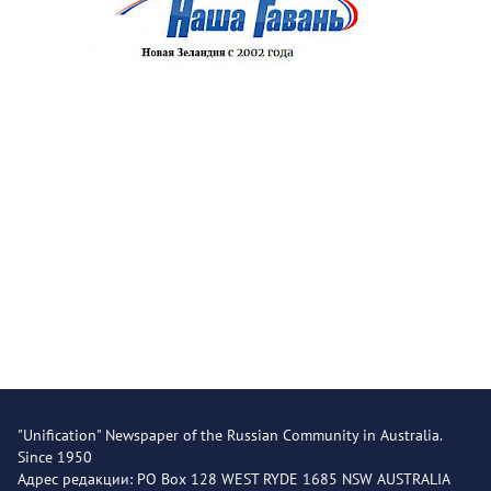
"Unification" Newspaper of the Russian Community in Australia.
Since 1950
Адрес редакции: PO Box 128 WEST RYDE 1685 NSW AUSTRALIA