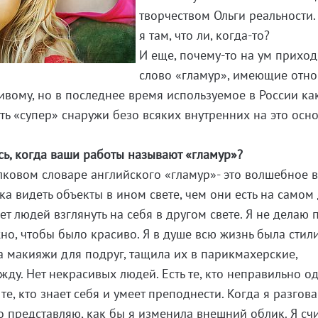
творчеством Ольги реальности.
я там, что ли,
когда-то
?
И еще,
почему-то
на ум приход
слово «гламур», имеющие отн
ивому, но в последнее время используемое в России ка
ь «супер» снаружи безо всяких внутренних на это осн
есь, когда ваши работы называют «гламур»?
олковом словаре английского «гламур»- это волшебное 
ка видеть объекты в ином свете, чем они есть на самом 
ет людей взглянуть на себя в другом свете. Я не делаю 
но, чтобы было красиво. Я в душе всю жизнь была стил
а макияжи для подруг, тащила их в парикмахерские,
ду. Нет некрасивых людей. Есть те, кто неправильно од
те, кто знает себя и умеет преподнести. Когда я разгов
о представляю, как бы я изменила внешний облик. Я сч