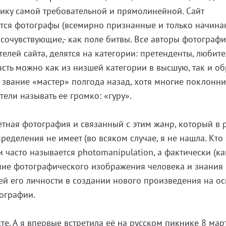
лику самой требовательной и прямолинейной. Сайт
аются фотографы (всемирно признанные и только начина
сочувствующие,- как поле битвы. Все авторы фотографи
елей сайта, делятся на категории: претенденты, любите
асть можно как из низшей категории в высшую, так и об
звание «мастер» полгода назад, хотя многие поклонн
тели называть ее громко: «гуру».
етная фотография и связанный с этим жанр, который в 
ределения не имеет (во всяком случае, я не нашла. Кто 
и
часто называется photomanipulation, а фактически (ка
ание фотографического изображения человека и знания
й его личности в создании нового произведения на о
ографии.
сте. А я впервые встретила её на русском пикнике 8 мар