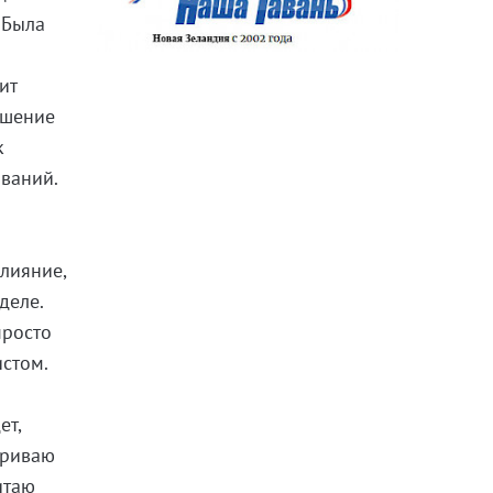
 Была
ит
ошение
к
ований.
влияние,
деле.
просто
истом.
ет,
ариваю
итаю