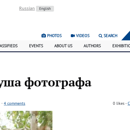
Russian
English
PHOTOS
VIDEOS
SEARCH
ASSIFIEDS
EVENTS
ABOUT US
AUTHORS
EXHIBITI
душа фотографа
)
·
4 comments
0
likes
-
C