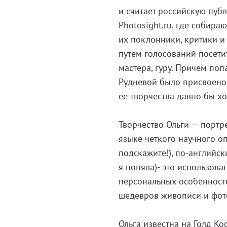
и считает российскую пуб
Photosight.ru, где собир
их поклонники, критики и 
путем голосований посетит
мастера, гуру. Причем поп
Рудневой было присвоено 
ее творчества давно бы хо
Творчество Ольги — портр
языке четкого научного оп
подскажите!),
по-английск
я поняла)- это использов
персональных особенносте
шедевров живописи и фот
Ольга известна на Голд Ко