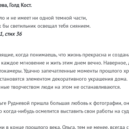
а, Голд Кост.
тло и не имеет ни одной темной части,
как бы светильник освещал тебя сиянием.
1, стих 36
нящие, когда понимаешь, что жизнь прекрасна и создан
ь каждое мгновение и жить этим днем вечно. Наверное,
отокамеры. Удачно запечатленные моменты прошлого хр
становятся элементом декоративного украшения дома.
ные творчеством люди на этом не останавливаются.
Ольге Рудневой пришла большая любовь к фотографии, о
то
когда-нибyдь
осмелится выставить свои работы на сy
ии в конце прошлого века, Ольга, тем не менее, всегда 