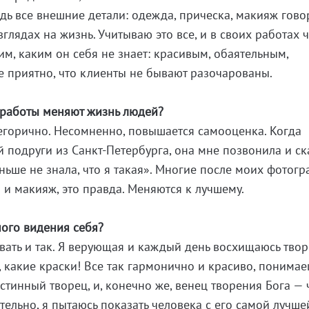
дь все внешние детали: одежда, прическа, макияж гово
зглядах на жизнь. Учитываю это все, и в своих работах 
м, каким он себя не знает: красивым, обаятельным,
 приятно, что клиенты не бывают разочарованы.
и работы меняют жизнь людей?
егорично. Несомненно, повышается самооценка. Когда
ей подруги из
Санкт-Петербурга
, она мне позвонила и ск
аньше не знала, что я такая». Многие после моих фотог
 и макияж, это правда. Меняются к лучшему.
ного видения себя?
вать и так. Я верующая и каждый день восхищаюсь тво
г, какие краски! Все так гармонично и красиво, понимае
истинный творец, и, конечно же, венец творения Бога — 
тельно, я пытаюсь показать человека с его самой лучше