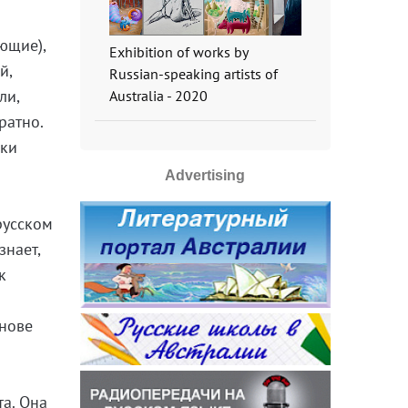
ющие),
Exhibition of works by
й,
Russian-speaking artists of
ли,
Australia - 2020
ратно.
ики
Advertising
русском
знает,
к
снове
та. Она