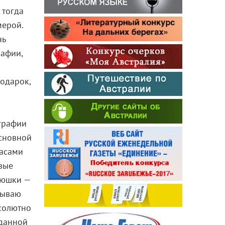
 тогда
мерой.
нь
рафии,
одарок,
ографии
основной
часами
ивые
рюшки —
тываю
бсолютно
зданной