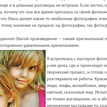
зде и в длинные разговоры не вступала. Если честно, я
, потому что она все время пряталась за своей фотока
что Ольга делает
какие-то
необычные фотографии, оче
я этому значения не придала: ну, фотографии, так фотог
озданное Ольгой произведение — самый оригинальный п
осторженно-удивленными
причитаниями.
Я встретилась с мастером фот
у нее дома, где и происходит 
творческий процесс, и готова 
разглядывать ее работы. Крас
люди, эльфы, волшебники, зве
светлый, сказочный мир. Испы
не только восхищение, но и а
непонятную ностальгию по со