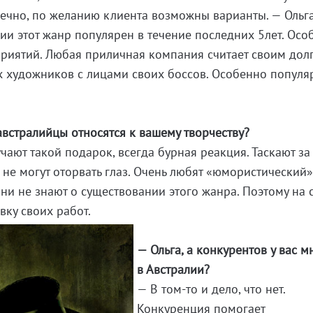
нечно, по желанию клиента возможны варианты. — Ольг
сии этот жанр популярен в течение последних 5лет. Осо
риятий. Любая приличная компания считает своим дол
х художников с лицами своих боссов. Особенно попул
австралийцы относятся к вашему творчеству?
чают такой подарок, всегда бурная реакция. Таскают за
 не могут оторвать глаз. Очень любят «юмористический»
они не знают о существовании этого жанра. Поэтому на 
вку своих работ.
— Ольга, а конкурентов у вас м
в Австралии?
— В
том-то
и дело, что нет.
Конкуренция помогает