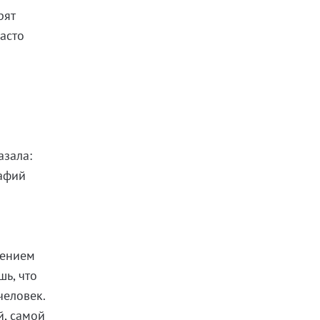
рят
часто
азала:
рафий
рением
шь, что
человек.
й, самой