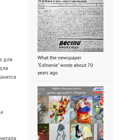
What the newspaper
а для
"Edinenie" wrote about 70
 для
years ago
анятся
на
д
считала