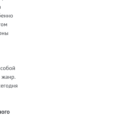
а
бенно
гом
ярны
 собой
 жанр.
сегодня
ного