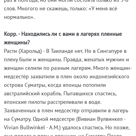
слов. Многого не скажешь, только: «У меня всё
нормально».
Корр. - Находились ли с вами в лагерях пленные
женщины?
Расти (Харольд) - В Таиланде нет. Но в Сингапуре в
плену были и женщины. Правда, женатых мужчин и
женщин селили по разным лагерям. Много женщин-
медсестёр захватили в плен около индонезийского
острова Суматры, когда японцы потопили
австралийский корабль. Пытавшихся спастись,
японские пилоты расстреливали в воде.
Захваченных в плен медсестёр отправили в лагерь
на Суматру. Одной медсестре (Вивиан Вулвинкел -
Vivian Bullwinkel - А.М.) удалось спастись. Но позже,
она попала в плен к японцам, на Суматру. После