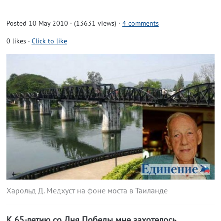
Posted 10 May 2010 · (13631 views)
·
4 comments
0
likes
-
Click to like
Харольд Д. Медхуст на фоне моста в Таиланде
К 65-летию со Дня Победы мне захотелось