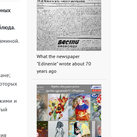
рных
блюда.
Ляминой.
What the newspaper
"Edinenie" wrote about 70
years ago
ане;
которых
скими и
тый
ния