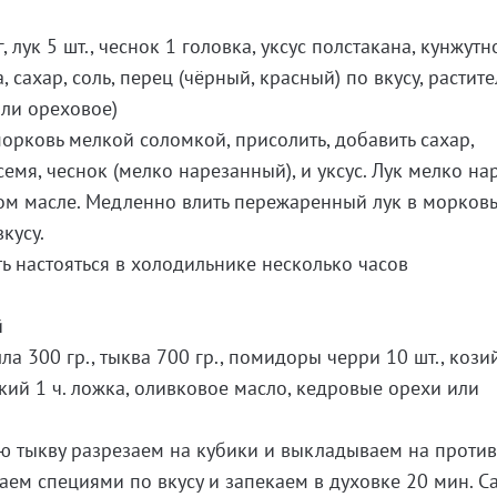
 лук 5 шт., чеснок 1 головка, уксус полстакана, кунжут
, сахар, соль, перец (чёрный, красный) по вкусу, растит
или ореховое)
орковь мелкой соломкой, присолить, добавить сахар,
мя, чеснок (мелко нарезанный), и уксус. Лук мелко нар
ом масле. Медленно влить пережаренный лук в морковь
кусу.
ть настояться в холодильнике несколько часов
й
ла 300 гр., тыква 700 гр., помидоры черри 10 шт., кози
ский 1 ч. ложка, оливковое масло, кедровые орехи или
.
 тыкву разрезаем на кубики и выкладываем на против
ем специями по вкусу и запекаем в духовке 20 мин. Са