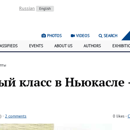
Russian
English
PHOTOS
VIDEOS
SEARCH
ASSIFIEDS
EVENTS
ABOUT US
AUTHORS
EXHIBITI
епты
й класс в Ньюкасле 
)
·
2 comments
0
likes
-
C