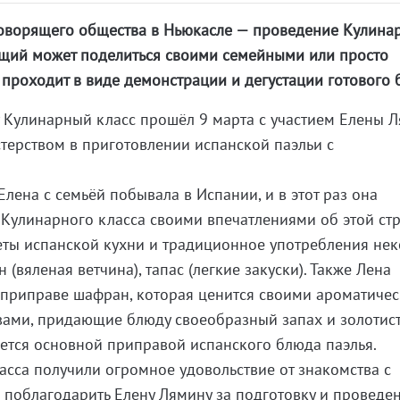
говорящего общества в Ньюкасле — проведение Кулина
ющий может поделиться своими семейными или просто
роходит в виде демонстрации и дегустации готового 
 Кулинарный класс прошёл 9 марта с участием Елены 
терством в приготовлении испанской паэльи с
лена с семьёй побывала в Испании, и в этот раз она
 Кулинарного класса своими впечатлениями об этой стр
еты испанской кухни и традиционное употребления не
 (вяленая ветчина), тапас (легкие закуски). Также Лена
 приправе шафран, которая ценится своими ароматиче
вами, придающие блюду своеобразный запах и золотис
ется основной приправой испанского блюда паэлья.
асса получили огромное удовольствие от знакомства с
я поблагодарить Елену Лямину за подготовку и проведе