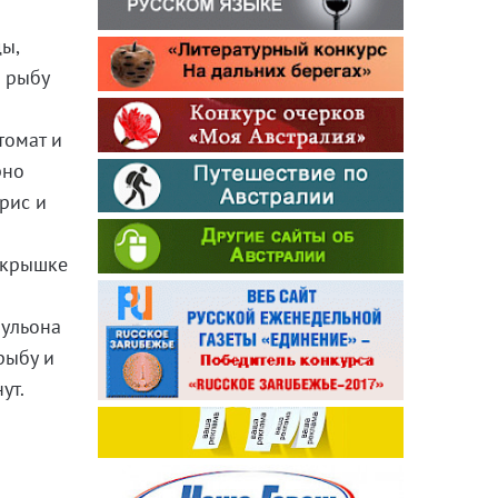
ы,
я рыбу
к
томат и
рно
рис и
й крышке
бульона
рыбу и
ут.