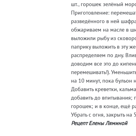
шт., горошек зелёный моро
Приготовление: перемешат
разведённого в ней шафра
обжариваем на масле в ши
выложили рыбу из сковород
паприку выложить в эту ж
распределяем по дну. Вли
доводим все это до кипен
перемешивать!). Уменьшит
на 10 минут, пока бульон н
Добавить креветки, кальм
добавить до впитывания; 
горошек; и в конце, ещё р
Убрать с огня, закрыть на 
Рецепт Елены Ляминой