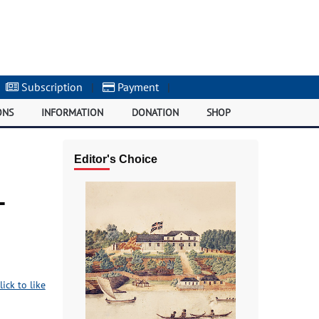
Subscription
|
Payment
|
ONS
INFORMATION
DONATION
SHOP
Editor's Choice
-
lick to like