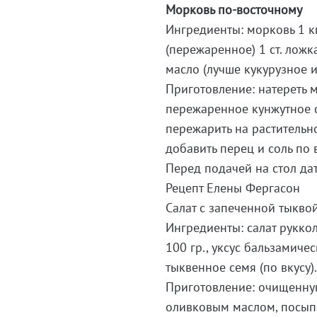
Морковь по-восточному
Ингредиенты: морковь 1 кг,
(пережаренное) 1 ст. ложка
масло (лучше кукурузное 
Приготовление: натереть м
пережаренное кунжутное се
пережарить на растительн
добавить перец и соль по в
Перед подачей на стол да
Рецепт Елены Фергасон
Салат с запеченной тыкво
Ингредиенты: салат руккол
100 гр., уксус бальзамиче
тыквенное семя (по вкусу)
Приготовление: очищенную
оливковым маслом, посыпа