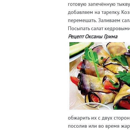
готовую запечённую тыкв
добавляем на тарелку. Коз
перемешать. Заливаем сал
Посыпать салат кедровыми
Рецепт Оксаны Грима
обжарить их с двух сторо
посолив или во время жа