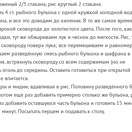
женый 2/3 стакана, рис круглый 2 стакана.
ь 4 ст. рыбного бульона с одной кружкой холодной вод
на, и все это доводим до кипения. В то же самое врем
рокой сковороде до золотистого цвета. После того, ка
ки, тут же обжариваем лук и чеснок до мягкости. Рис, 
е сковороду поверх лука; все перемешиваем и равноме
ваем разведённую смесь рыбного бульона и шафрана в 
ия, встряхнуть сковороду со всем содержимым (но не
ь огонь до середины. Оставить готовиться при открыто
е впитается.
ары и мидии, вдавливая в рис. Половину разведённого 
потом ещё раз добавить примерно столько же бульона, 
аз добавить оставшуюся часть бульона и готовить 15 мин
5 минут. Посыпать перцем и подавать к столу.