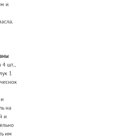
ам и
асла.
аны
4 шт.,
лук 1
 чеснок
 и
ль на
й и
тельно
ть им