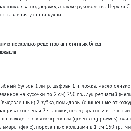
частников за поддержку, а также руководство Церкви Св
доставления уютной кухни.
л
нию несколько рецептов аппетитных блюд
ьюкасла
ыбный бульон 1 литр, шафран 1 ч. ложка, масло оливков
занное на кусочки по 2 см) 250 гр., лук репчатый (мел
к (выдавленный) 2 зубка, помидоры (очищенные от кожу
паприка копчёная 2 ч. ложки, перец красный и зелёный
 шт. каждого, свежие креветки (green king prawns), оч
кальмары (филе), порезанные кольцами в 1 см 150 гр., м