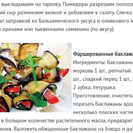
у выкладываем на тарелку. Помидоры разрезаем попол
ий сыр разминаем вилкой и добавляем к салату. Слегка
ат заправкой из бальзамического уксуса и оливкового м
 орехами или тыквенными семенами (по вкусу).
Фаршированные баклаж
Ингредиенты: баклажаны 
морковь 1 шт., репчатый 
шт., сладкий перец 1 шт.,
2 зубка, петрушка.
Приготовление: очистить
порезать баклажаны вдо
несколько плоских часте
н в большом количестве растительного масла, предвари
рения. Выложить обжаренные баклажаны на блюдо и да