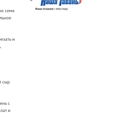
ное семя
ельное
езать и
,
й сыр
ень с
лат и