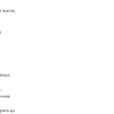
м масле,
и
вода,
,
инчик
арить до