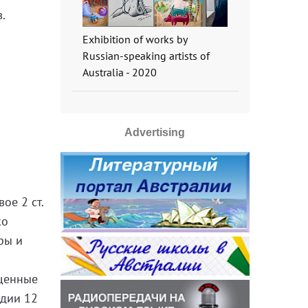
.
Exhibition of works by
Russian-speaking artists of
Australia - 2020
Advertising
ое 2 ст.
ко
ры и
ищенные
идии 12