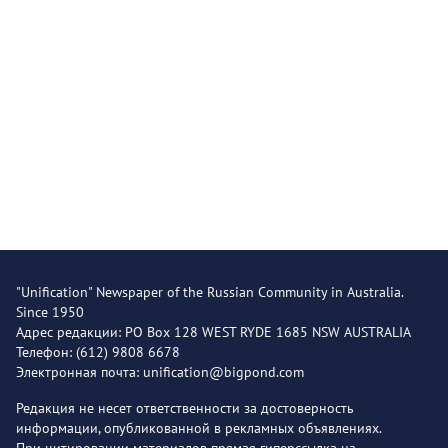
"Unification" Newspaper of the Russian Community in Australia.
Since 1950
Адрес редакции: PO Box 128 WEST RYDE 1685 NSW AUSTRALIA
Телефон: (612) 9808 6678
Электронная почта: unification@bigpond.com
Редакция не несет ответственности за достоверность
информации, опубликованной в рекламных объявлениях.
При цитировании материалов прямая гиперссылка на