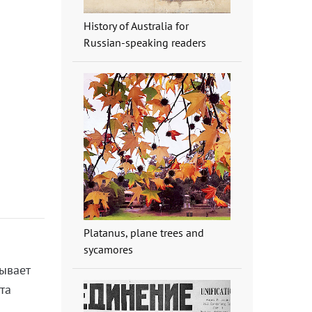
History of Australia for
Russian-speaking readers
Platanus, plane trees and
sycamores
зывает
та