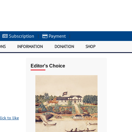
Subscription
|
Payment
|
ONS
INFORMATION
DONATION
SHOP
Editor's Choice
lick to like