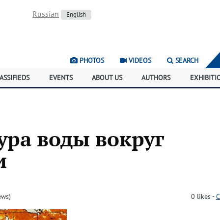
Russian
English
PHOTOS
VIDEOS
SEARCH
ASSIFIEDS
EVENTS
ABOUT US
AUTHORS
EXHIBITI
ура воды вокруг
и
ews)
0
likes
-
C