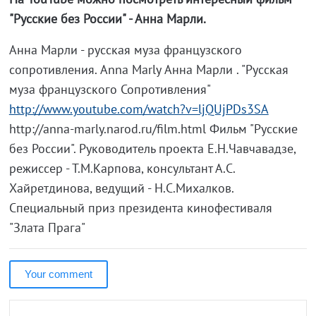
"Русские без России" - Анна Марли.
Анна Марли - русская муза французского
сопротивления. Anna Marly Анна Марли . "Русская
муза французского Сопротивления"
http://www.youtube.com/watch?v=ljQUjPDs3SA
http://anna-marly.narod.ru/film.html Фильм "Русские
без России". Руководитель проекта Е.Н.Чавчавадзе,
режиссер - Т.М.Карпова, консультант А.С.
Хайретдинова, ведущий - Н.С.Михалков.
Специальный приз президента кинофестиваля
"Злата Прага"
Your comment