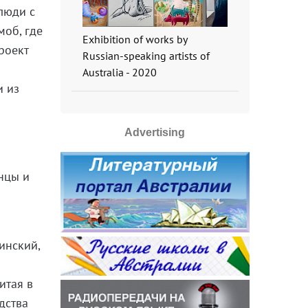
 люди с
моб, где
Exhibition of works by
роект
Russian-speaking artists of
Australia - 2020
и из
Advertising
нцы и
инский,
итая в
дства