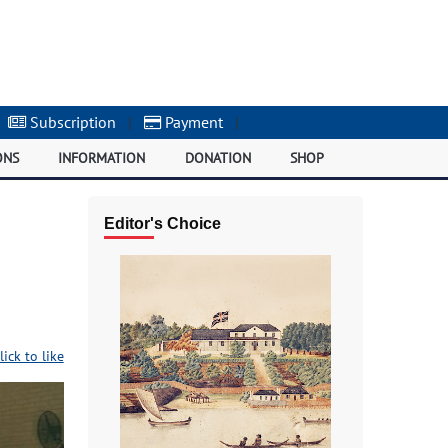
Subscription
|
Payment
|
ONS
INFORMATION
DONATION
SHOP
Editor's Choice
lick to like