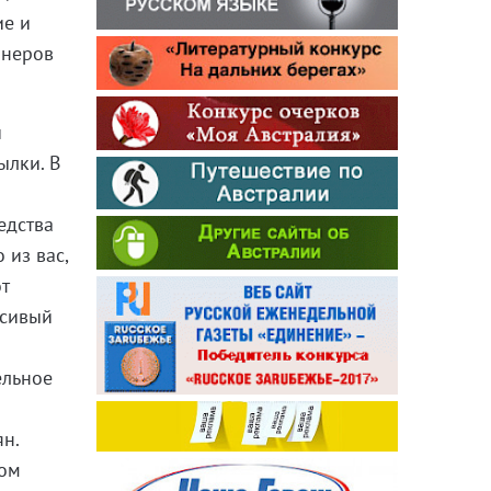
ие и
онеров
и
ылки. В
едства
 из вас,
т
асивый
ельное
н.
вом