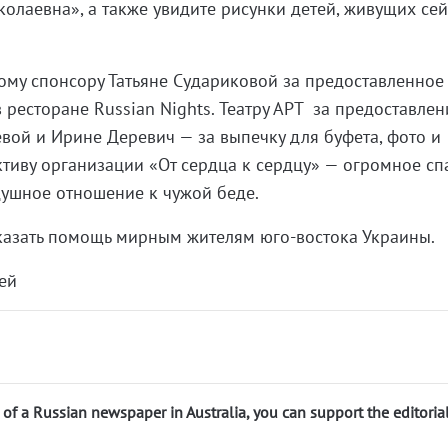
колаевна», а также увидите рисунки детей, живущих сей
му спонсору Татьяне Судариковой за предоставленное
 ресторане Russian Nights. Театру АРТ за предоставлен
вой и Ирине Деревич — за выпечку для буфета, фото и
ктиву организации «От сердца к сердцу» — огромное сп
душное отношение к чужой беде.
казать помощь мирным жителям юго-востока Украины.
ей
n of a Russian newspaper in Australia, you can support the editoria