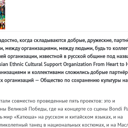
радостно, когда складываются добрые, дружеские, партн
, между организациями, между людьми, будь то коллег
ашей организации, известной в русской общине под наз
ian Ethnic Cultural Support Organization From Heart to H
ганизациями и коллективами сложились добрые партнёр
их организаций — Общество по сохранению культуры н
стали совместно проведенные пять проектов: это и
ы Великой Победы, где на концерте со сцены Bondi Pa
сь мир «Катюша» на русском и китайском языках, и на
еликолепный танец в национальных костюмах, и на Мас