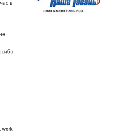
час в
ие
асибо
l work