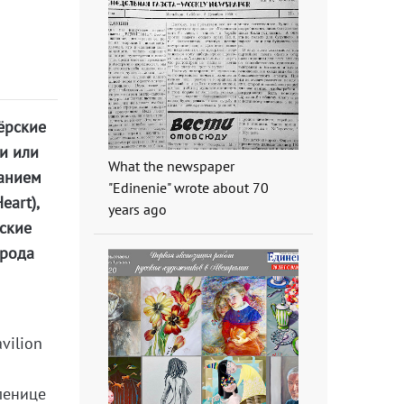
ёрские
и или
What the newspaper
ванием
"Edinenie" wrote about 70
eart),
years ago
ские
арода
vilion
ленице