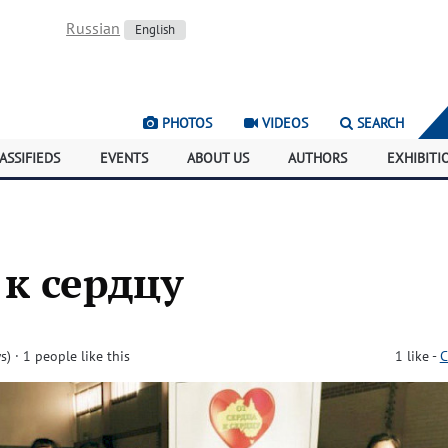
Russian
English
PHOTOS
VIDEOS
SEARCH
ASSIFIEDS
EVENTS
ABOUT US
AUTHORS
EXHIBITI
 к сердцу
s)
· 1 people like this
1
like
-
C