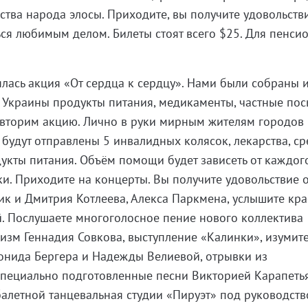
ства народа элосы. Приходите, вы получите удовольств
я любимым делом. Билеты стоят всего $25. Для пенси
ялась акция «От сердца к сердцу». Нами были собраны 
 Украины продукты питания, медикаменты, частные пос
повторим акцию. Лично в руки мирным жителям городов
будут отправлены 5 инвалидных колясок, лекарства, ср
укты питания. Объём помощи будет зависеть от каждого
оки. Приходите на концерты. Вы получите удовольствие о
ик и Дмитрия Котлеева, Алекса Паркмена, услышите кр
й. Послушаете многоголосное пение нового коллектива
зм Геннадия Совкова, выступление «Калинки», изумит
онида Бергера и Надежды Велиевой, отрывки из
специально подготовленные песни Викторией Карапетья
алетной танцевальная студии «Пируэт» под руководст