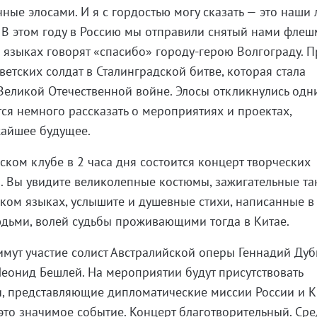
ные элосами. И я с гордостью могу сказать — это наши
В этом году в Россию мы отправили снятый нами флеш
х языках говорят «спасибо» городу-герою Волгограду. П
етских солдат в Сталинградской битве, которая стала
еликой Отечественной войне. Элосы откликнулись одн
тся немного рассказать о мероприятиях и проектах,
айшее будущее.
усском клубе в 2 часа дня состоится концерт творческих
. Вы увидите великолепные костюмы, зажигательные та
ском языках, услышите и душевные стихи, написанные в
дьми, волей судьбы проживающими тогда в Китае.
мут участие солист Австралийской оперы Геннадий Дуб
еонид Бешлей. На мероприятии будут присутствовать
, представляющие дипломатические миссии России и К
 это значимое событие. Концерт благотворительный. Сре