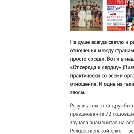
На душе всегда светло и 
отношения между странами
просто соседи. Вот и в н
«От сердца к сердцу» (Russ
практически со всеми ор
отношения. И одна из так
элосы.
Результатом этой дружбы 
празднование 72 годовщин
звучала знаменитая на ве
Рождественской ёлке — в