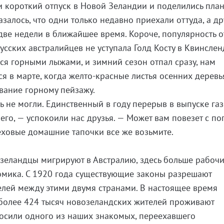
 короткий отпуск в Новой Зеландии и поделились пла
азалось, что одни только недавно приехали оттуда, а др
две недели в ближайшее время. Короче, популярность 
сских австралийцев не уступала Голд Косту в Квинслен
ся горными лыжами, и зимний сезон отпал сразу, нам
я в марте, когда желто-красные листья осенних деревь
вание горному пейзажу.
 не могли. Единственный в году перерыв в выпуске га
чего, — успокоили нас друзья. — Может вам повезет с по
меховые домашние тапочки все же возьмите.
озеландцы мигрируют в Австралию, здесь больше рабочи
омика. С 1920 года существующие законы разрешают
лей между этими двумя странами. В настоящее время
олее 424 тысяч новозеландских жителей проживают
росили одного из наших знакомых, переехавшего