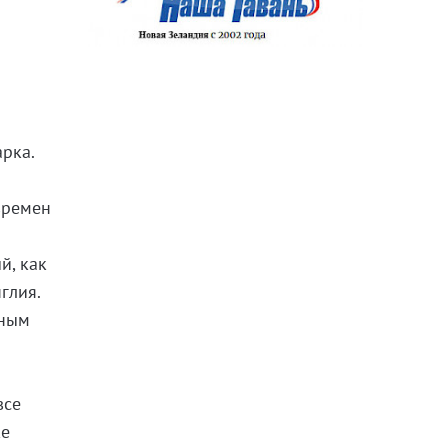
рка.
времен
й, как
глия.
ьным
все
ке