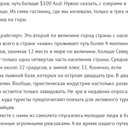
ров, чуть больше $100 Aud. Нужно сказать, с озерами в
шо. Из семи гостиниц, где мы ночевали, только в трех 
вид на горы.
Крайсчерч. Это второй по величине город страны с нас
А всего в стране «киви» проживает чуть более 4 миллио
ов, занимая 12 место в мире по величине, больше Севе
 только одна четвертая часть населения страны. Средня
 около 22 градусов, а зимой плюс 11. Конечно, если
на лыжной базе, которых на острове двадцать три. В дв
алии. Вообще, туристическая индустрия настолько разв
м остается только завидовать. Не зря в недавних опроса
, куда туристы предпочитают поехать для активного ту
ийцев.
месте с нами из самолета спускались молодые люди в 
женные огромными рюкзаками. А во время нашего путе