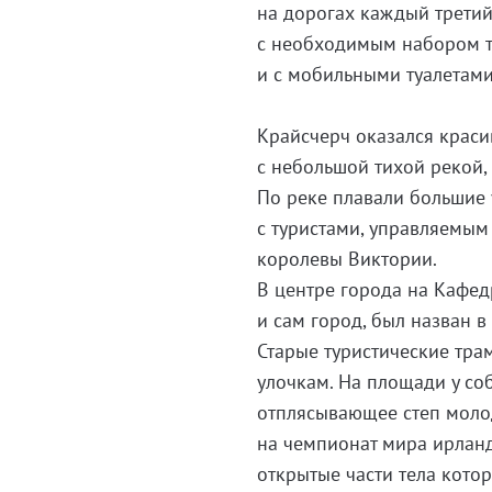
на дорогах каждый третий
с необходимым набором ту
и с мобильными туалетами
Крайсчерч оказался краси
с небольшой тихой рекой,
По реке плавали большие 
с туристами, управляемы
королевы Виктории.
В центре города на Кафед
и сам город, был назван в
Старые туристические тра
улочкам. На площади у со
отплясывающее степ молод
на чемпионат мира ирланд
открытые части тела кото