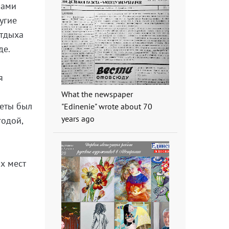
нами
угие
отдыха
де.
я
What the newspaper
зеты был
"Edinenie" wrote about 70
years ago
годой,
х мест