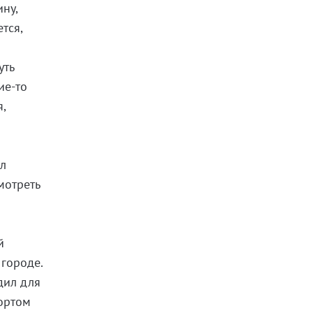
ну,
тся,
й
уть
ие-то
,
ыл
мотреть
й
городе.
дил для
бортом