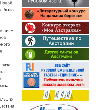
 Новой
не было
елением
нов
рного
я
а раза
ита
х
ризма
больших
шествия