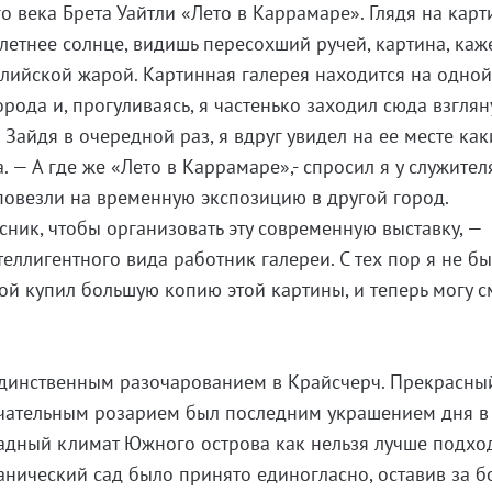
 века Брета Уайтли «Лето в Каррамаре». Глядя на карти
летнее солнце, видишь пересохший ручей, картина, каже
алийской жарой. Картинная галерея находится на одно
рода и, прогуливаясь, я частенько заходил сюда взглян
Зайдя в очередной раз, я вдруг увидел на ее месте как
 — А где же «Лето в Каррамаре»,- спросил я у служителя
 повезли на временную экспозицию в другой город.
сник, чтобы организовать эту современную выставку, —
еллигентного вида работник галереи. С тех пор я не б
мой купил большую копию этой картины, и теперь могу с
единственным разочарованием в Крайсчерч. Прекрасны
ечательным розарием был последним украшением дня в 
адный климат Южного острова как нельзя лучше подхо
танический сад было принято единогласно, оставив за 