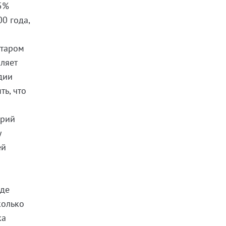
15%
0 года,
старом
ляет
дии
ть, что
ерий
у
ей
где
колько
ка