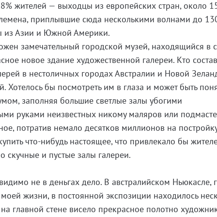
78% жителей — выходцы из европейских стран, около 
лемена, приплывшие сюда несколькими волнами до 130
ы из Азии и Южной Америки.
ожен замечательный городской музей, находящийся в 
сное новое здание художественной галереи. Кто состав
лерей в нестоличных городах Австралии и Новой Зелан
й. Хотелось бы посмотреть им в глаза и может быть поня
умом, заполняя большие светлые залы убогими
ыми руками неизвестных никому маляров или подмаст
ное, потратив немало десятков миллионов на постройк
 купить что-нибудь настоящее, что привлекало бы жител
о скучные и пустые залы галереи.
 видимо не в деньгах дело. В австралийском Ньюкасле, 
ет моей жизни, в постоянной экспозиции находилось нес
а на главной стене висело прекрасное полотно художни