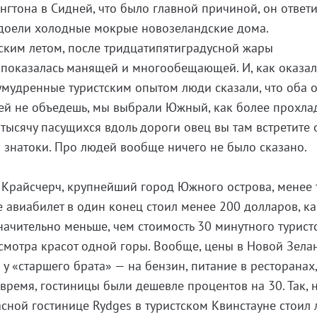
нгтона в Сидней, что было главной причиной, он ответ
адоели холодные мокрые новозеландские дома.
ским летом, после тридцатипятиградусной жары
показалась манящей и многообещающей. И, как оказал
 умудренные туристским опытом люди сказали, что оба 
ней не объедешь, мы выбрали Южный, как более прохл
 тысячу пасущихся вдоль дороги овец вы там встретите 
м знатоки. Про людей вообще ничего не было сказано.
в Крайсчерч, крупнейший город Южного острова, менее 
е авиабилет в один конец стоил менее 200 долларов, ка
начительно меньше, чем стоимость 30 минутного турист
осмотра красот одной горы. Вообще, цены в Новой Зела
у «старшего брата» — на бензин, питание в ресторанах
 время, гостиницы были дешевле процентов на 30. Так,
асной гостинице Rydges в туристском Квинстауне стоил