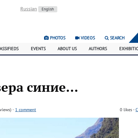
Russian
English
PHOTOS
VIDEOS
SEARCH
ASSIFIEDS
EVENTS
ABOUT US
AUTHORS
EXHIBITI
зера синие…
views)
·
1 comment
0
likes
-
C