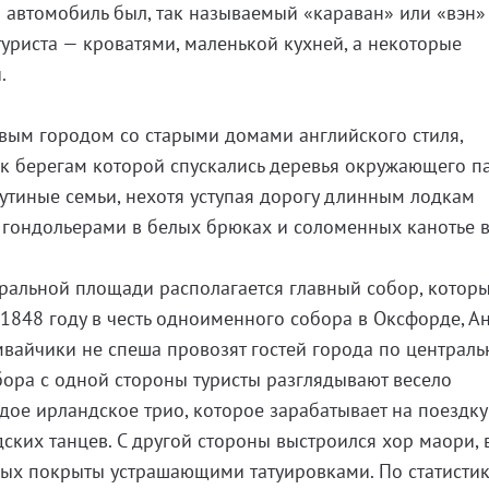
 автомобиль был, так называемый «караван» или «вэн»
риста — кроватями, маленькой кухней, а некоторые
.
вым городом со старыми домами английского стиля,
 к берегам которой спускались деревья окружающего па
утиные семьи, нехотя уступая дорогу длинным лодкам
м гондольерами в белых брюках и соломенных канотье 
ральной площади располагается главный собор, которы
 1848 году в честь одноименного собора в Оксфорде, Ан
мвайчики не спеша провозят гостей города по централ
бора с одной стороны туристы разглядывают весело
ое ирландское трио, которое зарабатывает на поездку
ских танцев. С другой стороны выстроился хор маори, 
рых покрыты устрашающими татуировками. По статисти