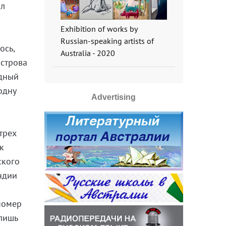
ил
Exhibition of works by
Russian-speaking artists of
ось,
Australia - 2020
острова
адный
одну
Advertising
трех
к
ского
ндии
,
 номер
 лишь