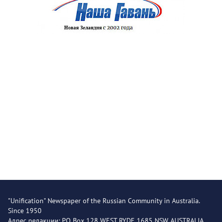
"Unification" Newspaper of the Russian Community in Australia.
Since 1950
Адрес редакции: PO Box 128 WEST RYDE 1685 NSW AUSTRALIA