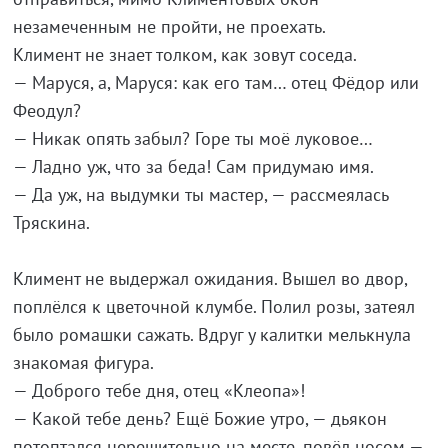
незамеченным не пройти, не проехать.
Климент не знает толком, как зовут соседа.
— Маруся, а, Маруся: как его там… отец Фёдор или
Феодул?
— Никак опять забыл? Горе ты моё луковое…
— Ладно уж, что за беда! Сам придумаю имя.
— Да уж, на выдумки ты мастер, — рассмеялась
Тряскина.
Климент не выдержал ожидания. Вышел во двор,
поплёлся к цветочной клумбе. Полил розы, затеял
было ромашки сажать. Вдруг у калитки мелькнула
знакомая фигура.
— Доброго тебе дня, отец «Клеопа»!
— Какой тебе день? Ещё Божие утро, — дьякон
потоптался нерешительно на месте, повёл носом —