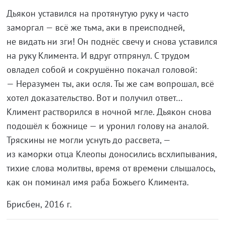
Дьякон уставился на протянутую руку и часто
заморгал — всё же тьма, аки в преисподней,
не видать ни зги! Он поднёс свечу и снова уставился
на руку Климента. И вдруг отпрянул. С трудом
овладел собой и сокрушённо покачал головой:
— Неразумен ты, аки осля. Ты же сам вопрошал, всё
хотел доказательство. Вот и получил ответ…
Климент растворился в ночной мгле. Дьякон снова
подошёл к божнице — и уронил голову на аналой.
Тряскины не могли уснуть до рассвета, —
из каморки отца Клеопы доносились всхлипывания,
тихие слова молитвы, время от времени слышалось,
как он поминал имя раба Божьего Климента.
Брисбен, 2016 г.