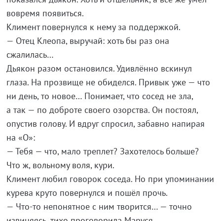
вовремя появиться.
Климент повернулся к нему за поддержкой.
— Отец Клеопа, выручай: хоть бы раз она
сжалилась…
Дьякон разом остановился. Удивлённо вскинул
глаза. На прозвище не обиделся. Привык уже — что
ни день, то новое… Понимает, что сосед не зла,
а так — по доброте своего озорства. Он постоял,
опустив голову. И вдруг спросил, забавно напирая
на «О»:
— Тебя — что, мало треплет? Захотелось больше?
Что ж, вольному воля, кури.
Климент любил говорок соседа. Но при упоминании
курева круто повернулся и пошёл прочь.
— Что-то непонятное с ним творится… — точно
извиняясь, тихо проговорила Маруся.