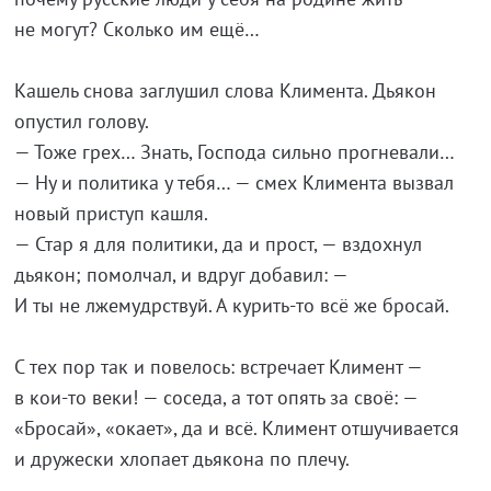
не могут? Сколько им ещё…
Кашель снова заглушил слова Климента. Дьякон
опустил голову.
— Тоже грех… Знать, Господа сильно прогневали…
— Ну и политика у тебя… — смех Климента вызвал
новый приступ кашля.
— Стар я для политики, да и прост, — вздохнул
дьякон; помолчал, и вдруг добавил: —
И ты не лжемудрствуй. А курить-то всё же бросай.
С тех пор так и повелось: встречает Климент —
в кои-то веки! — соседа, а тот опять за своё: —
«Бросай», «окает», да и всё. Климент отшучивается
и дружески хлопает дьякона по плечу.