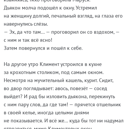
Дьякон молча подошёл к окну. Устремил
на женщину долгий, печальный взгляд, на глаза его
навернулись слёзы.
— Эх, да что там… — проговорил он со вздохом, —
с ним и так всё ясно!
Затем повернулся и пошёл к себе.
На другое утро Климент устроился в кухне
за крохотным столиком, под самым окном.
Несмотря на мучительный кашель, курит. Сидит,
во двор поглядывает: авось, повезёт — сосед
выйдет? И рад бы изловить дьякона, перекинуть
с ним пару слов, да где там! — прячется отшельник
в своей келье, иногда целыми днями
не показывается. И всё же… куда бы тот ни надумал
отправиться, мимо Климентовых окон