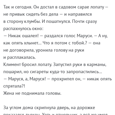
Так и сегодня. Он достал в садовом сарае лопату —
не привык сидеть без дела — и направился
в сторону клумбы. И пошатнулся. Почти сразу
распахнулось окно:
— Никак ошалел! — раздался голос Маруси. — А ну,
как опять хлынет… Что я потом с тобой.? — она
не договорила, уронила голову на руки
и расплакалась.
Климент бросил лопату. Запустил руки в карманы,
пошарил, но сигареты куда-то запропастились…
— Маруся, а, Маруся! — прохрипел он, — никак опять
спрятала?!
Жена не поднимала головы.
За углом дома скрипнула дверь, на дорожке
показался дьякон. Хоть и отшельник, а всё же умел