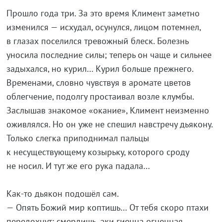
Прошло года три. За это время Климент заметно
изменился — исхудал, осунулся, лицом потемнел,
в глазах поселился тревожный блеск. Болезнь
уносила последние силы; теперь он чаще и сильнее
задыхался, но курил… Курил больше прежнего.
Временами, словно чувствуя в аромате цветов
облегчение, подолгу простаивал возле клумбы.
Заслышав знакомое «окание», Климент неизменно
оживлялся. Но он уже не спешил навстречу дьякону.
Только слегка приподнимал пальцы
к несуществующему козырьку, которого сроду
не носил. И тут же его рука падала…
Как-то дьякон подошёл сам.
— Опять Божий мир коптишь… От тебя скоро птахи
передохнут: смердишь, аки гиенна огненная.