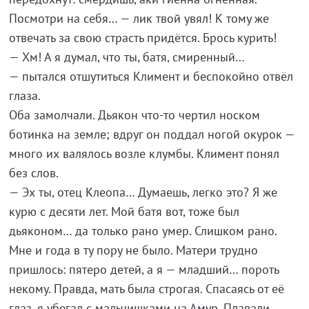
Посмотри на себя… — лик твой увял! К тому же
отвечать за свою страсть придётся. Брось курить!
— Хм! А я думал, что ты, батя, смиренный…
— пытался отшутиться Климент и беспокойно отвёл
глаза.
Оба замолчали. Дьякон что-то чертил носком
ботинка на земле; вдруг он поддал ногой окурок —
много их валялось возле клумбы. Климент понял
без слов.
— Эх ты, отец Клеопа… Думаешь, легко это? Я же
курю с десяти лет. Мой батя вот, тоже был
дьяконом… да только рано умер. Слишком рано.
Мне и года в ту пору не было. Матери трудно
пришлось: пятеро детей, а я — младший… пороть
некому. Правда, мать была строгая. Спасаясь от её
глаз, я убегал с мальчишками на Амур. Плавали