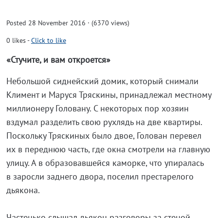
Posted 28 November 2016 · (6370 views)
0
likes
-
Click to like
«Стучите, и вам откроется»
Небольшой сиднейский домик, который снимали
Климент и Маруся Тряскины, принадлежал местному
миллионеру Головану. С некоторых пор хозяин
вздумал разделить свою рухлядь на две квартиры.
Поскольку Тряскиных было двое, Голован перевел
их в переднюю часть, где окна смотрели на главную
улицу. А в образовавшейся каморке, что упиралась
в заросли заднего двора, поселил престарелого
дьякона.
Частенько слышал дьякон разговоры за стеной.