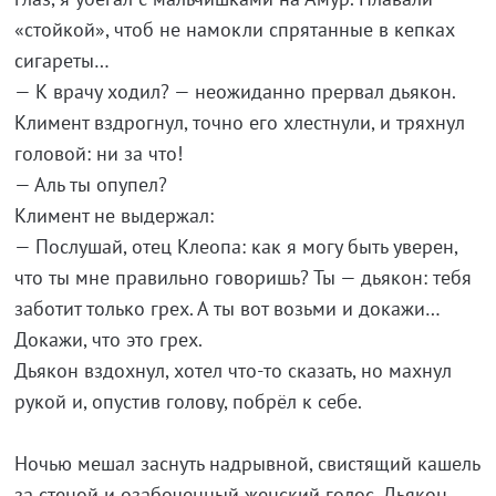
«стойкой», чтоб не намокли спрятанные в кепках
сигареты…
— К врачу ходил? — неожиданно прервал дьякон.
Климент вздрогнул, точно его хлестнули, и тряхнул
головой: ни за что!
— Аль ты опупел?
Климент не выдержал:
— Послушай, отец Клеопа: как я могу быть уверен,
что ты мне правильно говоришь? Ты — дьякон: тебя
заботит только грех. А ты вот возьми и докажи…
Докажи, что это грех.
Дьякон вздохнул, хотел что-то сказать, но махнул
рукой и, опустив голову, побрёл к себе.
Ночью мешал заснуть надрывной, свистящий кашель
за стеной и озабоченный женский голос. Дьякон