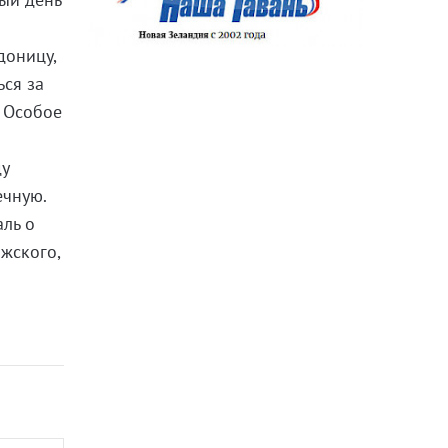
доницу,
ься за
. Особое
ду
ечную.
аль о
жского,