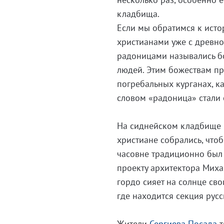
кладбища.
Если мы обратимся к истор
христианами уже с древнос
радоницами назывались б
людей. Этим божествам пр
погребальных курганах, к
словом «радоница» стали 
На сиднейском кладбище Р
христиане собрались, что
часовне традиционно был 
проекту архитектора Михаи
гордо сияет на солнце сво
где находится секция рус
Жители
Сергиева Посада
т