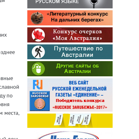
ших
озднее
авные
ославной
ду по
овня
м места,
ный день