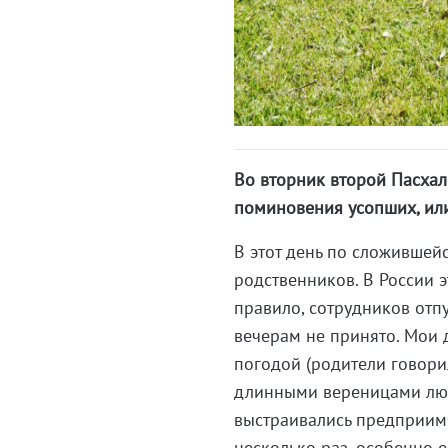
Во вторник второй Пасхал
поминовения усопших, или
В этот день по сложивше
родственников. В России э
правило, сотрудников отп
вечерам не принято. Мои 
погодой (родители говорил
длинными вереницами люд
выстраивались предприим
несколько раз, особенно 