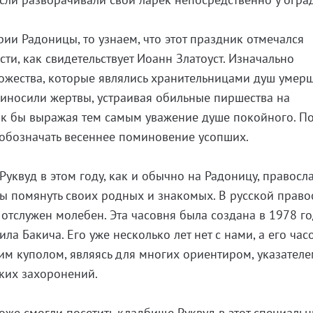
ии Радоницы, то узнаем, что этот праздник отмечался
ти, как свидетельствует Иоанн Златоуст. Изначально
ожества, которые являлись хранительницами душ умер
иносили жертвы, устраивая обильные пиршества на
ак бы выражая тем самым уважение душе покойного. П
обозначать весеннее поминовение усопших.
уквуд в этом году, как и обычно на Радоницу, правосл
бы помянуть своих родных и знакомых. В русской прав
отслужен молебен. Эта часовня была создана в 1978 го
ла Бакича. Его уже несколько лет нет с нами, а его час
им куполом, являясь для многих ориентиром, указателе
ских захоронений.
оже смогли посетить кладбище Руквуд в этот специаль