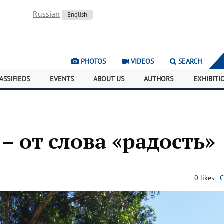
Russian
English
PHOTOS
VIDEOS
SEARCH
ASSIFIEDS
EVENTS
ABOUT US
AUTHORS
EXHIBITI
– от слова «радость»
)
0
likes
-
C