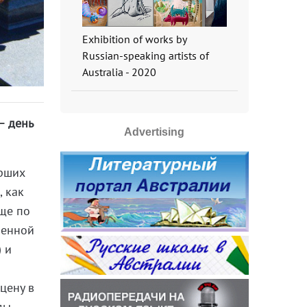
Exhibition of works by
Russian-speaking artists of
Australia - 2020
– день
Advertising
ерших
, как
ище по
ренной
) и
цену в
ды