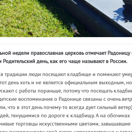
ьной недели православная церковь отмечает Радоницу 
 Родительский день, как его чаще называют в России.
йся традиции люди посещают кладбище и поминают ум
тот день хоть и не является официальным выходным, но
ускают с работы пораньше, потому что посещать кладб
детские воспоминания о Радонице связаны с очень вет
и, что в этот день почему-то всегда дует сильный ветер
ей, тянущимися по дороге к кладбищу. А на обочинах
чивые торговцы искусственными цветами, завышавшие 
если разворачивали свой ларек непосредственно у огра