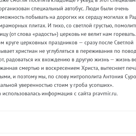
организован специальный автобус. Люди были очень
зможность побывать на дорогих их сердцу могилах в Ра
мраморных плитах. И тихо, со светлой грустью, помолит
ицу (от слова «радость») церковь не велит нам горевать
м круге церковных праздников — сразу после Светлой
ывает христиан не углубляться в переживания по пово
от, радоваться их вхождению в другую жизнь — жизнь в
жанная смертью и воскресением Христа, вытесняет печ
ыми, и поэтому мы, по слову митрополита Антония Суро
хальной уверенностью стоим у гроба усопших».
 использовалась информация с сайта pravmir.ru.