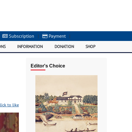
Subscription
|
Payment
|
ONS
INFORMATION
DONATION
SHOP
Editor's Choice
lick to like