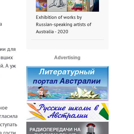
Exhibition of works by
а
Russian-speaking artists of
Australia - 2020
пии для
рявших
Advertising
й. А уж
в
ное
гласила
ступать
в гости