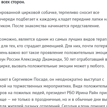
 всех сторон.
сированной цирковой собачке, терпеливо сносит все
очереди подбегает к каждому, кладет передние лапки н
тиком. После знакомства начинается представление.
возможно, является одним из самых лучших видов тера
для тех, кто страдает деменцией. Для них, почти поте
чень важно вот такое проявление положительных эмоци
лоун России Александр Диаманди, 30 лет отработавший 
ирке, вызвать положительные эмоции может у любого.
ают в Сергиевом Посаде, он неоднократно выступал с
мой на торжественных мероприятиях. Видя положитель
ров на пожилых людей, президент РБО Ирина Райн при
аще — не только в праздничные, но и в обычные дни вы
ля жителей разных отделений. Сегодня клоун пришел 