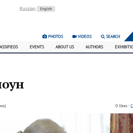
Russian
English
PHOTOS
VIDEOS
SEARCH
ASSIFIEDS
EVENTS
ABOUT US
AUTHORS
EXHIBITI
лоун
ews)
0
likes
-
C