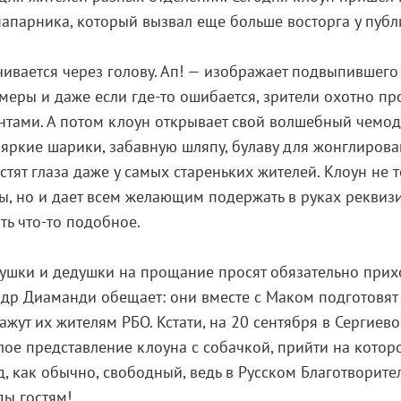
напарника, который вызвал еще больше восторга у публ
чивается через голову. Ап! — изображает подвыпившего
имеры и даже если где-то ошибается, зрители охотно п
тами. А потом клоун открывает свой волшебный чемод
а яркие шарики, забавную шляпу, булаву для жонглирова
естят глаза даже у самых стареньких жителей. Клоун не 
ы, но и дает всем желающим подержать в руках реквизи
ть что-то подобное.
ушки и дедушки на прощание просят обязательно прих
ндр Диаманди обещает: они вместе с Маком подготовят
жут их жителям РБО. Кстати, на 20 сентября в Сергиев
ое представление клоуна с собачкой, прийти на котор
д, как обычно, свободный, ведь в Русском Благотворит
ды гостям!