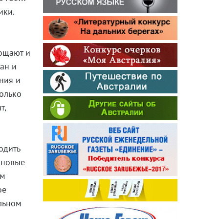
ики.
рощают и
ан и
ния и
только
т,
одить
 новые
ом
ое
ельном