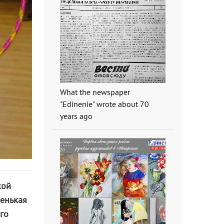
What the newspaper
"Edinenie" wrote about 70
years ago
кой
ленькая
его