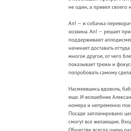
не один, а привел своего 
Ап! — и собачка перевора
хозяина. Ап! — решает пр
поддерживают аплодисмен
начинает доставать оттуд
многое другое, от чего бл
показывает трюки и фокус
попробовать самому сдела
Насмеявшись вдоволь, баб
еще. И волшебник Алекса
номера и непременно пока
Посаде запланировано цел
смогут все желающие. Вхо
Обществе всегда очень ра