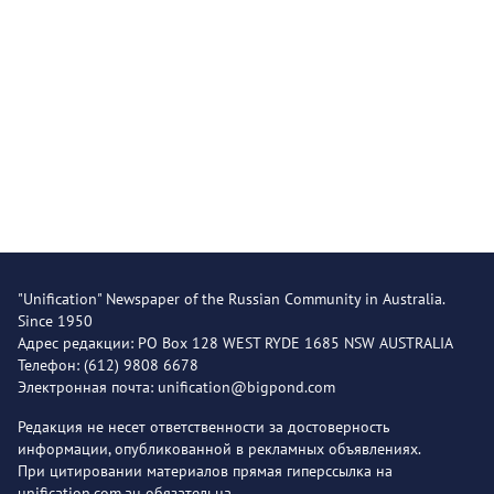
"Unification" Newspaper of the Russian Community in Australia.
Since 1950
Адрес редакции: PO Box 128 WEST RYDE 1685 NSW AUSTRALIA
Телефон: (612) 9808 6678
Электронная почта: unification@bigpond.com
Редакция не несет ответственности за достоверность
информации, опубликованной в рекламных объявлениях.
При цитировании материалов прямая гиперссылка на
unification.com.au обязательна.