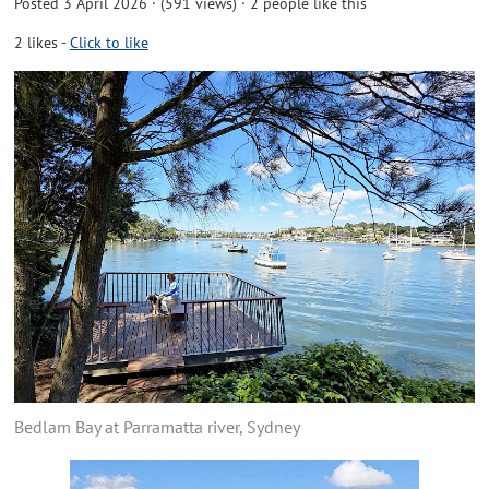
Posted 3 April 2026 · (591 views)
· 2 people like this
2
likes
-
Click to like
Bedlam Bay at Parramatta river, Sydney