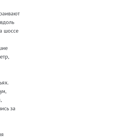
траивают
 вдоль
на шоссе
шие
етр,
ьях.
уи,
,
ись за
ля