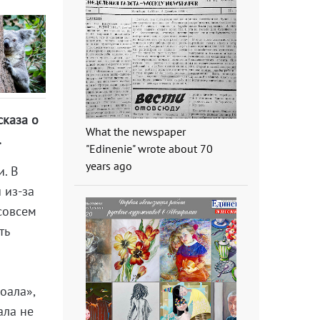
сказа о
What the newspaper
.
"Edinenie" wrote about 70
years ago
и. В
 из-за
совсем
ть
оала»,
ала не