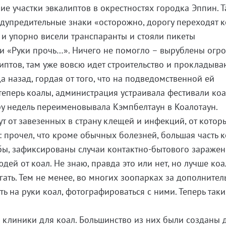
е участки эвкалиптов в окрестностях городка Эппин. Т
едупредительные знаки «осторожно, дорогу переходят к
 и упорно висели транспаранты и стояли пикеты
ми «Руки прочь…». Ничего не помогло – вырублены огр
иптов, там уже вовсю идет строительство и прокладыва
да назад, гордая от того, что на подведомственной ей
теперь коалы, администрация устраивала фестивали коа
у недель переименовывала Кэмпбелтаун в Коалотаун.
т от завезенных в страну клещей и инфекций, от котор
: прочел, что кроме обычных болезней, большая часть 
ы, зафиксированы случаи контактно-бытового заражен
ей от коал. Не знаю, правда это или нет, но лучше коа
гать. Тем не менее, во многих зоопарках за дополните
ть на руки коал, фотографироваться с ними. Теперь таки
е клиники для коал. Большинство из них были созданы 