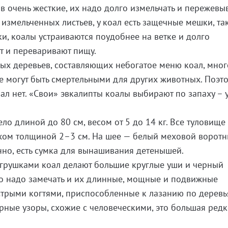
в очень жесткие, их надо долго измельчать и пережевыв
измельченных листьев, у коал есть защечные мешки, та
ки, коалы устраиваются поудобнее на ветке и долго
 и переваривают пищу.
ых деревьев, составляющих небогатое меню коал, мног
е могут быть смертельными для других животных. Поэт
ал нет. «Свои» эвкалипты коалы выбирают по запаху – 
ело длиной до 80 см, весом от 5 до 14 кг. Все туловище
хом толщиной 2–3 см. На шее — белый меховой воротни
енно, есть сумка для вынашивания детенышей.
рушками коал делают большие круглые уши и черный
Но надо замечать и их длинные, мощные и подвижные
трыми когтями, приспособленные к лазанию по деревь
рные узоры, схожие с человеческими, это большая редк