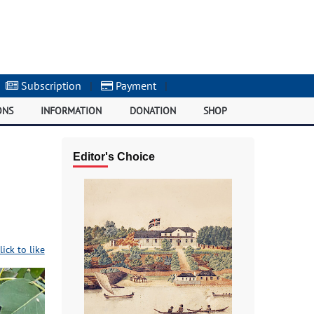
Subscription
|
Payment
|
ONS
INFORMATION
DONATION
SHOP
Editor's Choice
lick to like