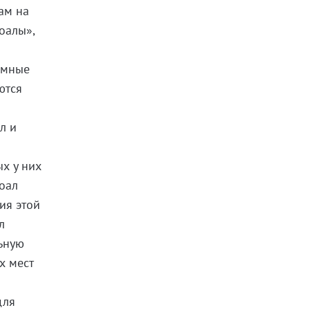
ам на
оалы»,
омные
ются
л и
ых у них
коал
ия этой
л
льную
х мест
для