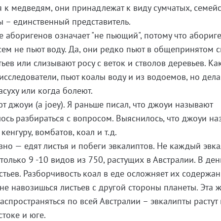
 к медведям, они принадлежат к виду сумчатых, семейс
ы – единственный представитель.
е аборигенов означает "не пьющий", потому что абориг
всем не пьют воду. Да, они редко пьют в общепринятом 
тьев или слизывают росу с веток и стволов деревьев. Ка
сследователи, пьют коалы воду и из водоемов, но дела
асуху или когда болеют.
 джоуи (a joey). Я раньше писал, что джоуи называют
ось разбираться с вопросом. Выяснилось, что джоуи н
енгуру, вомбатов, коал и т.д.
но — едят листья и побеги эвкалиптов. Не каждый эвка
только 9 -10 видов из 750, растущих в Австралии. В ден
листьев. Разборчивость коал в еде осложняет их содержан
не навозишься листьев с другой стороны планеты. Эта 
спространяться по всей Австралии – эвкалипты растут 
стоке и юге.