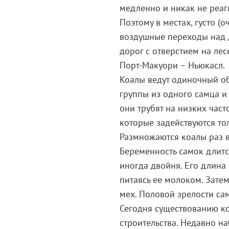
медленно и никак не реа
Поэтому в местах, густо (
воздушные переходы над д
дорог с отверстием на лес
Порт-Макуори – Ньюкасл.
Коалы ведут одиночный о
группы из одного самца и
они трубят на низких час
которые задействуются то
Размножаются коалы раз в
Беременность самок длит
иногда двойня. Его длина 
питаясь ее молоком. Затем
мех. Половой зрелости са
Сегодня существованию ко
строительства. Недавно н