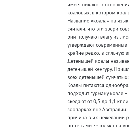
имеет никакого отношения
коаловых, в котором коал
Название «коала» на язык
считали, что эти звери со
они получают влагу из лис
утверждают современные и
крайне редко, в сильную з
Детенышей коалы называют
детенышей кенгуру. Пришл
всех детенышей сумчатых: к
Коалы питаются однообраз
подходит гурману коале – 
съедают от 0,5 до 1,1 кг 
зоопарках вне Австралии: 
причина в их нежелании ра
но те самые - только на во