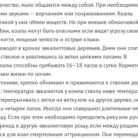
очество, мало общаются между собой. При необходимо
ми звуками — ворчанием или похрюкиванием. Коалы
такой у них обмен веществ. Но при внешне обманчиво
ии, коалы могут быть опасными если видят угрозу сво
 когти, мощные челюсти и острые клыки.
оводят в кронах эвкалиптовых деревьев. Днем они спят
 стволов и ухватившись за ветки цепкими лапами. В
алы способны пребывать 16–18 часов в сутки. Кормят
рьки жизни по ночам.
пониже, крепко обнимают и прижимаются к стволам дер
ы: температура эвкалиптов у комля ствола ниже темпера
ерепрыгивать с ветки на ветку или на другое дерево, н
на четырех лапах. Иногда они совершают длительные п
щу. Если при этом необходимо преодолеть реку или руч
ереход в другую эвкалиптовую рощу, если между рощам
тся для коал смертельным аттракционом. Они перемещ