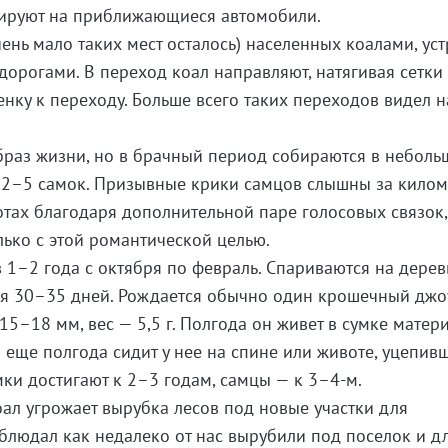
гируют на приближающиеся автомобили.
очень мало таких мест осталось) населенных коалами, ус
орогами. В переход коал направляют, натягивая сетки
енку к переходу. Больше всего таких переходов видел 
браз жизни, но в брачный период собираются в неболь
 2–5 самок. Призывные крики самцов слышны за килом
тотах благодаря дополнительной паре голосовых связок,
лько с этой романтической целью.
 1–2 года с октября по февраль. Спариваются на дерев
ся 30–35 дней. Рождается обычно один крошечный джо
15–18 мм, вес — 5,5 г. Полгода он живет в сумке матери
 еще полгода сидит у нее на спине или животе, уцепивш
мки достигают к 2–3 годам, самцы — к 3–4-м.
ал угрожает вырубка лесов под новые участки для
аблюдал как недалеко от нас вырубили под поселок и д