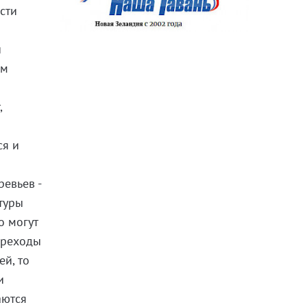
сти
й
им
,
ся и
евьев -
туры
о могут
ереходы
ей, то
и
аются