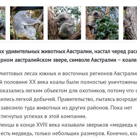
ых удивительных животных Австралии, настал черед рас
рном австралийском звере, символе Австралии – коале
алиптовых лесах южных и восточных регионов Австрали
й половине ХХ века коалы были полностью уничтожены
 оказались легким объектом для охотников, потому что 
ились легкой добычей. Правительство, пытаясь возроди
 завозило туда животных из других районов. Пока нет
тигнутых успехах в этой компании.
енцы в конце XVIII века называли зверьков «медведь к
и есть медведь, только небольших размеров. Конечно, ко