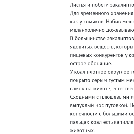
Листья и побеги эвкалипто
Для временного хранения 
как у хомяков. Набив меш
меланхолично дожевывают
В большинстве эвкалиптов
ядовитых веществ, которы
пищевых конкурентов у ко
острое обоняние.
У коал плотное округлое т
покрыто серым густым ме
самок на животе, естеств
Сходными с плюшевыми иг
выпуклый нос пуговкой. 
конечности с большими ос
пальцах коал есть капилля
животных.