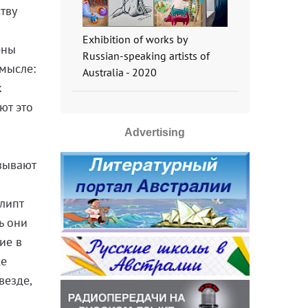
тву
Exhibition of works by
ены
Russian-speaking artists of
смысле:
Australia - 2020
к
ют это
Advertising
азывают
липт
ь они
ие в
же
везде,