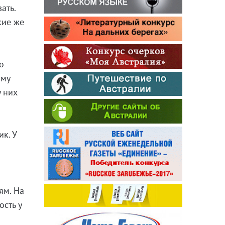
ать.
кие же
о
ому
у них
к. У
ям. На
ость у