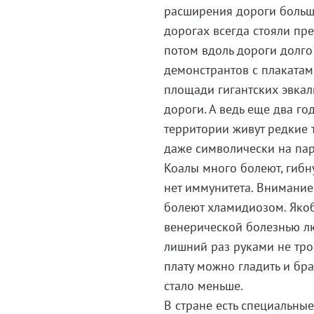
расширения дороги больши
дорогах всегда стояли пр
потом вдоль дороги долго
демонстрантов с плаката
площади гигантских эвкал
дороги. А ведь еще два го
территории живут редкие 
даже символически на пар
Коалы много болеют, гибну
нет иммунитета. Внимание
болеют хламидиозом. Якоб
венерической болезнью люд
лишний раз руками не тро
плату можно гладить и бра
стало меньше.
В стране есть специальны