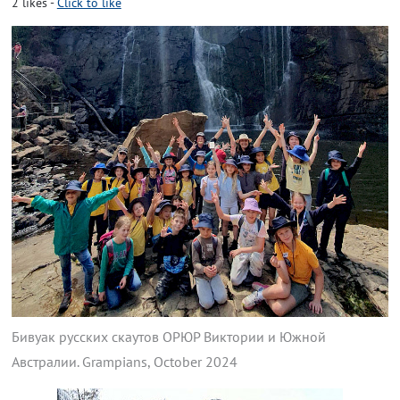
2
likes
-
Click to like
Бивуак русских скаутов ОРЮР Виктории и Южной
Австралии. Grampians, October 2024