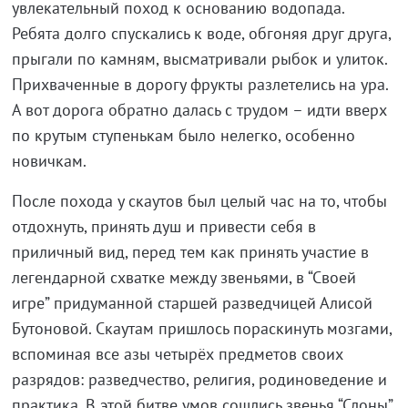
увлекательный поход к основанию водопада.
Ребята долго спускались к воде, обгоняя друг друга,
прыгали по камням, высматривали рыбок и улиток.
Прихваченные в дорогу фрукты разлетелись на ура.
А вот дорога обратно далась с трудом – идти вверх
по крутым ступенькам было нелегко, особенно
новичкам.
После похода у скаутов был целый час на то, чтобы
отдохнуть, принять душ и привести себя в
приличный вид, перед тем как принять участие в
легендарной схватке между звеньями, в “Своей
игре” придуманной старшей разведчицей Алисой
Бутоновой. Скаутам пришлось пораскинуть мозгами,
вспоминая все азы четырёх предметов своих
разрядов: разведчество, религия, родиноведение и
практика. В этой битве умов сошлись звенья “Слоны”