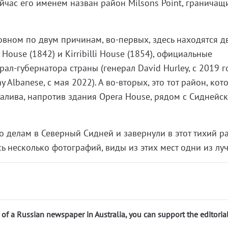
ейчас его именем назван район Milsons Point, граничащ
овном по двум причинам, во-первых, здесь находятся д
House (1842) и Kirribilli House (1854), официальные
ал-губернатора страны (генерал David Hurley, с 2019 г
 Albanese, с мая 2022). А во-вторых, это тот район, ко
залива, напротив здания Opera House, рядом с Сиднейс
о делам в Северный Сидней и завернули в этот тихий р
лись несколько фотографий, виды из этих мест одни из лу
n of a Russian newspaper in Australia, you can support the editoria