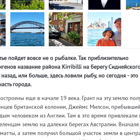
тье пойдет вовсе не о рыбалке. Так приблизительно
генов название района Kirribilli на берегу Сиднейског
 назад, или больше, здесь ловили рыбу, но сегодня - это
асть города.
остроены еще в начале 19 века. Грант на эту землю пол
енцев британской колонии, Джеймс Милсон, прибывший
дым человеком из Англии. Там в это время привлекали
еленцам землю на далеких берегах Австралии. Вначал
матты, а затем получил большой участок земли в центр