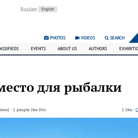
Russian
English
PHOTOS
VIDEOS
SEARCH
ASSIFIEDS
EVENTS
ABOUT US
AUTHORS
EXHIBITI
место для рыбалки
iews)
· 1 people like this
1
like
-
C