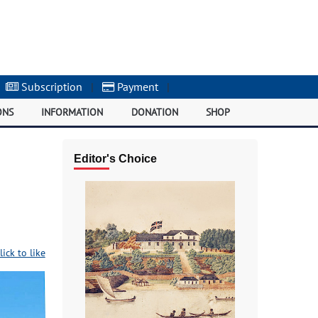
Subscription
|
Payment
|
ONS
INFORMATION
DONATION
SHOP
Editor's Choice
lick to like