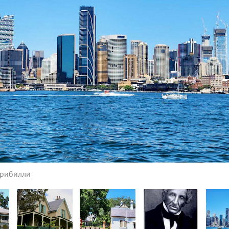
ррибилли