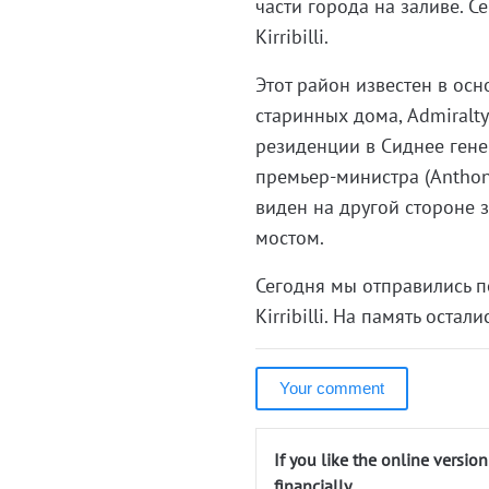
части города на заливе. С
Kirribilli.
Этот район известен в осн
старинных дома, Admiralty 
резиденции в Сиднее генер
премьер-министра (Anthony
виден на другой стороне 
мостом.
Сегодня мы отправились п
Kirribilli. На память оста
Your comment
If you like the online versio
financially.