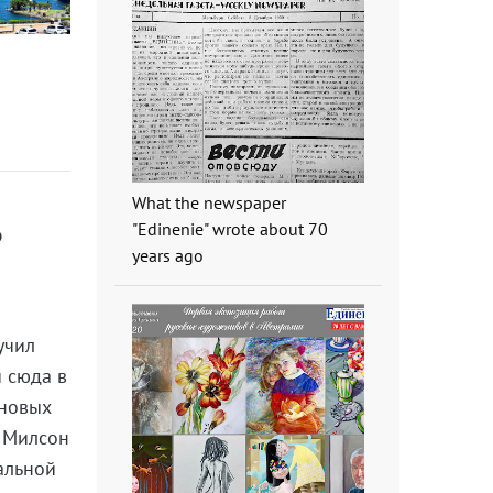
What the newspaper
"Edinenie" wrote about 70
о
years ago
учил
 сюда в
 новых
е Милсон
альной