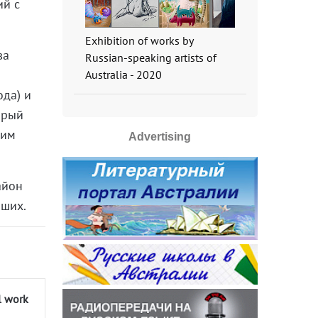
ий с
Exhibition of works by
ва
Russian-speaking artists of
Australia - 2020
ода) и
торый
ким
Advertising
айон
чших.
l work