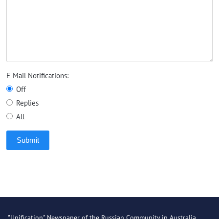
E-Mail Notifications:
Off
Replies
All
Submit
"Unification" Newspaper of the Russian Community in Australia.