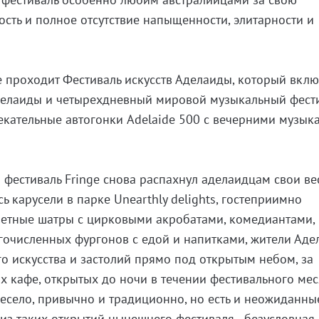
ость и полное отсутствие напыщенности, элитарности и
e проходит Фестиваль искусств Аделаиды, который вклю
делаиды и четырехдневный мировой музыкальный фест
екательные автогонки Adelaide 500 с вечерними музы
 фестиваль Fringe снова распахнул аделаидцам свои в
ь карусели в парке Unearthly delights, гостеприимно
ветные шатры с цирковыми акробатами, комедиантами,
гочисленных фургонов с едой и напитками, жители Ад
го искусства и застолий прямо под открытым небом, за
 кафе, открытых до ночи в течении фестивального мес
 весело, привычно и традиционно, но есть и неожиданны
из таких открытий нынешнего фестиваля - безусловная