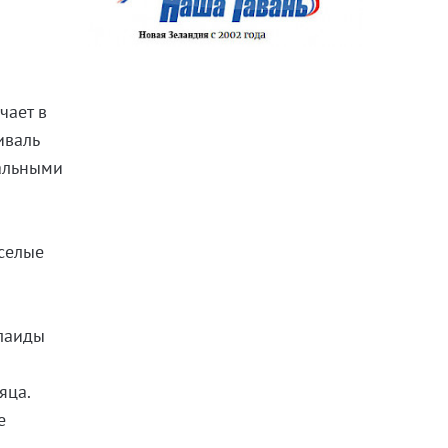
чает в
иваль
кальными
еселые
елаиды
яца.
е