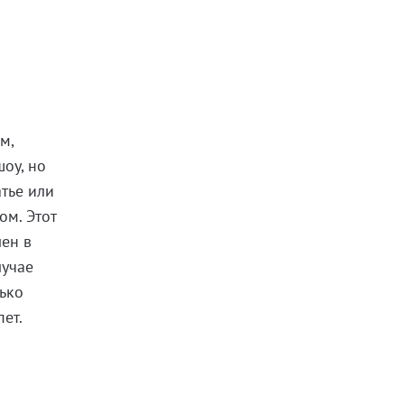
м,
шоу, но
атье или
ом. Этот
лен в
лучае
лько
ет.