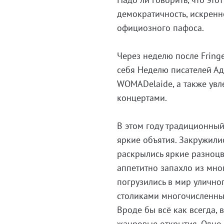
демократичность, искренн
официозного пафоса.
Через неделю после Fring
себя Неделю писателей А
WOMADelaide, а также увл
концертами.
В этом году традиционный
яркие объятия. Закружилис
раскрылись яркие разноц
аппетитно запахло из мно
погрузились в мир улично
столиками многочисленных
Вроде бы всё как всегда,
жанровые открытия. Одно 