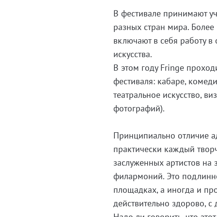
В фестивале принимают уч
разных стран мира. Более
включают в себя работу в
искусства.
В этом году Fringe прохо
фестиваля: кабаре, комед
театральное искусство, ви
фотографий).
Принципиально отличие ад
практически каждый творче
заслуженных артистов на 
филармоний. Это подлинно
площадках, а иногда и пр
действительно здорово, с д
Надо ли говорить, что эт