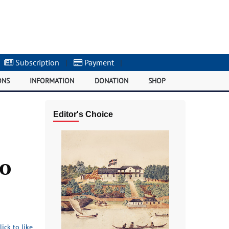
Subscription
|
Payment
|
ONS
INFORMATION
DONATION
SHOP
Editor's Choice
ю
lick to like