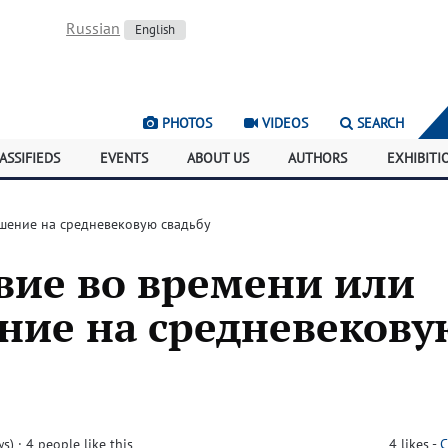
Russian
English
PHOTOS
VIDEOS
SEARCH
ASSIFIEDS
EVENTS
ABOUT US
AUTHORS
EXHIBITI
шение на средневековую свадьбу
вие во времени или
ние на средневекову
ws)
· 4 people like this
4
likes
-
C