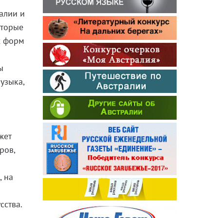
алии и
оторые
х форм
ы
узыка,
жет
ров,
, на
сства.