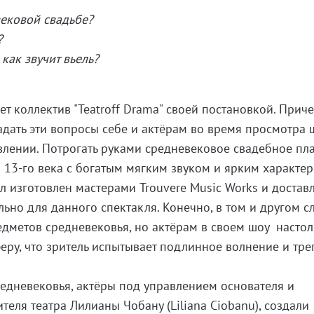
вековой свадьбе?
?
как звучит вьель?
ет коллектив "Teatroff Drama" своей постановкой. Приче
адать эти вопросы себе и актёрам во время просмотра 
авлении. Потрогать руками средневековое свадебное пл
 13-го века с богатым мягким звуком и ярким характер
 изготовлен мастерами Trouvere Music Works и достав
ьно для данного спектакля. Конечно, в том и другом с
едметов средневековья, но актёрам в своем шоу насто
еру, что зритель испытывает подлинное волнение и треп
едневековья, актёры под управлением основателя и
еля театра Лилианы Чобану (Liliana Ciobanu), создали