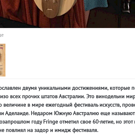
де
ославлен двумя уникальными достижениями, которые п
 изо всех прочих штатов Австралии. Это винодельни ми
 по величине в мире ежегодный фестиваль искусств, пр
ии Аделаиде. Недаром Южную Австралию еще называют
запрошлом году Fringe отметил свое 60-летие, но этот
не повлиял на задор и имидж фестиваля.