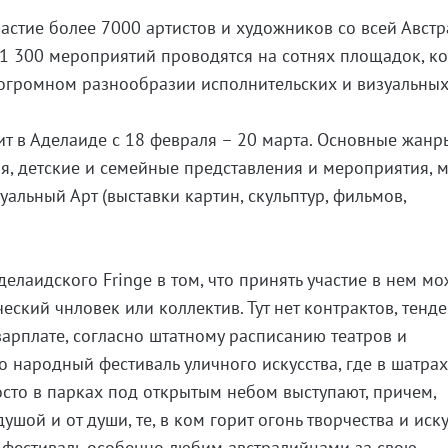
астие более 7000 артистов и художников со всей Австр
 1 300 мероприятий проводятся на сотнях площадок, к
 огромном разнообразии исполнительских и визуальны
дит в Аделаиде с 18 февраля – 20 марта. Основные жанр
ия, детские и семейные представления и мероприятия, м
зуальный Арт (выставки картин, скульптур, фильмов,
елаидского Fringe в том, что принять участие в нем мо
ский чнловек или коллектив. Тут нет контрактов, тенде
зарплате, согласно штатному расписанию театров и
 народный фестиваль уличного искусства, где в шатрах
осто в парках под открытым небом выступают, причем,
ушой и от души, те, в ком горит огонь творчества и иску
от фестиваль особенно любим австралийцами за свою