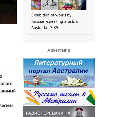
Exhibition of works by
Russian-speaking artists of
Australia - 2020
Advertising
о
рового
оводимый
 весьма