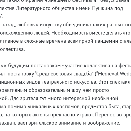
лектив Литературного общества имени Пушкина под
".
 назад, любовь к искусству объединила таких разных п
роисхождению людей. Необходимость вместе делать что
зитивное в сложные времена всемирной пандемии стал
оллектива.
нь к будущим постановкам - участие коллектива на фест
л постановку “Средневековая свадьба” (“Medieval Wedd
диционных видов театрального искусства. Этот спектакл
ерактивным образовательным шоу, чем просто
ой. Для зрителя тут много интересной необычной
ма помимо уникальных костюмов, предметов быта, ста
, на которых актеры прекрасно играют. Перенос во вр
захватывает зрительское внимание и воображение.