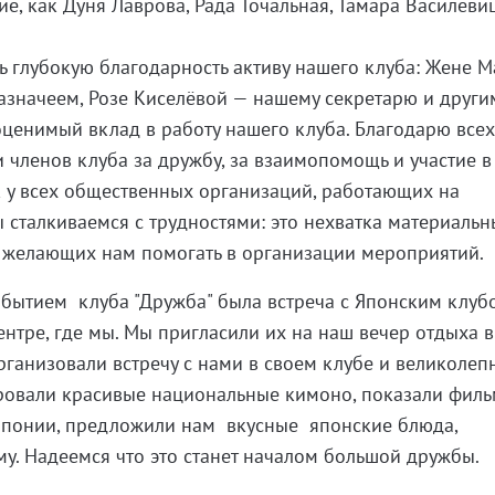
е, как Дуня Лаврова, Рада Точальная, Тамара Василеви
ь глубокую благодарность активу нашего клуба: Жене М
азначеем, Розе Киселёвой — нашему секретарю и други
оценимый вклад в работу нашего клуба. Благодарю все
членов клуба за дружбу, за взаимопомощь и участие 
к у всех общественных организаций, работающих на
 сталкиваемся с трудностями: это нехватка материальн
, желающих нам помогать в организации мероприятий.
бытием клуба "Дружба" была встреча с Японским клуб
нтре, где мы. Мы пригласили их на наш вечер отдыха в
 организовали встречу с нами в своем клубе и великоле
ровали красивые национальные кимоно, показали филь
Японии, предложили нам вкусные японские блюда,
у. Надеемся что это станет началом большой дружбы.