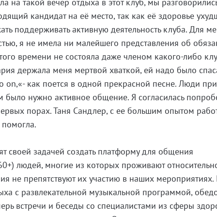
ла на такой вечер отдыха в этот клуб, мы разговорились
одящий кандидат на её место, так как её здоровье ухуд
ать поддерживать активную деятельность клуба. Для ме
тью, я не имела ни малейшего представления об обяза
этого времени не состояла даже членом какого-либо клу
ария держала меня мертвой хваткой, ей надо было спас
o on,«- как поется в одной прекрасной песне. Люди пр
м было нужно активное общение. Я согласилась попробо
первых порах. Таня Сандлер, с ее большим опытом рабо
 помогла.
вят своей задачей создать платформу для общения
0+) людей, многие из которых проживают относительн
яния не препятствуют их участию в наших мероприятиях.
ыха с развлекательной музыкальной программой, обед
ерь встречи и беседы со специалистами из сферы здор