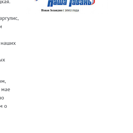
цкая.
аргулис,
м
х
в наших
ых
ом,
 мае
пно
м о