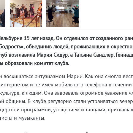
ельбурне 15 лет назад. Он отделился от созданного ра
Бодрость», объединив людей, проживающих в окрестно
уб возглавила Мария Сидур, а Татьяна Сандлер, Геннад
ты образовали комитет клуба.
и восхищаться энтузиазмом Марии. Как она смогла вест
я интернетом и не имея мобильного телефона в течении 
культуре, к людям. Она завоевала огромное уважение ч
ой общины. В клубе регулярно стали устраиваться вече
онцертной программой, угощением и танцами, приглаша
тисты и музыканты.