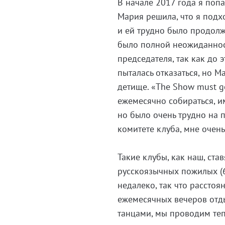
В начале 2017 года я попа
Мария решила, что я подх
и ей трудно было продолж
было полной неожиданнос
председателя, так как до 
пыталась отказаться, но М
детище. «The Show must g
ежемесячно собираться, и
но было очень трудно на 
комитете клуба, мне очень
Такие клубы, как наш, ста
русскоязычных пожилых (6
недалеко, так что рассто
ежемесячных вечеров отд
танцами, мы проводим теп