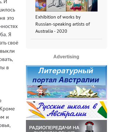
. И
шилось
Exhibition of works by
ня это
Russian-speaking artists of
нностях
Australia - 2020
ба. Я
ать своё
ивыкли
Advertising
вать,
ты в
о
 Кроме
ом и
овья,