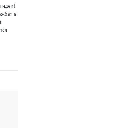
и идеи!
ужба» в
.
тся