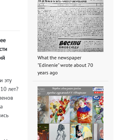
нее
сти
ий
What the newspaper
"Edinenie" wrote about 70
years ago
и эту
10 лет?
ленов
ра
лись