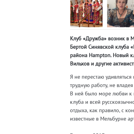
Клуб «Дружба» возник в М
Бертой Синявской клуба «
района Hampton. Новый кл
Вильхов и другие активис
Я не перестаю удивляться 
трудную работу, не владе
В ней было море любви к 
клуба и всей русскоязычн
отдыха, как правило, с к
известные в Мельбурне ар