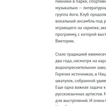
пикники в парке, спортив
музыкально — литературные
группа йоги. Клуб продолж
вокальный ансамбль под р
играющего на скрипке, ак
программу, с которой выс
Виктории.
Стало традицией ежемесяч
два года, несмотря на ка
водоопреснительном завод
Горячих источниках, в На
шкатулок, собранной уди
Еще одна важная задача 
русскоязычных артистов.
для выступлений. И очень 