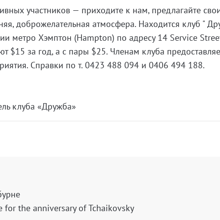
ивных участников — приходите к нам, предлагайте сво
шняя, доброжелательная атмосфера. Находится клуб " Др
ии метро Хэмптон (Hampton) по адресу 14 Service Street
т $15 за год, а с пары $25. Членам клуба предоставляе
иятия. Справки по т. 0423 488 094 и 0406 494 188.
тель клуба «Дружба»
бурне
 for the anniversary of Tchaikovsky