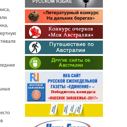
ниса,
али
ина,
цертную
стиваля
следние
а
льных
есто
 в