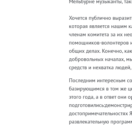
Мельбурне музыканты, таки
Хочется публично выразит
которая является нашим к
членам комитета за их не
помощников-волонтеров и 
общих делах. Конечно, ка
добровольных началах, мы
средств и нехватка людей
Последним интересным со
базирующимся в том же це
этого года, а в ответ они
подготовились:демонстри
достопримечательностях 
развлекательную программ