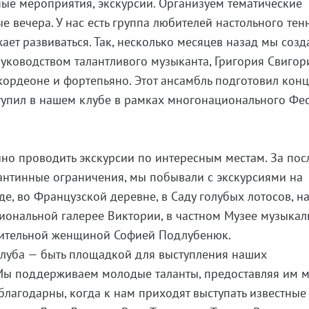
ные мероприятия, экскурсии. Организуем тематические
 вечера. У нас есть группа любителей настольного тен
ает развиваться. Так, несколько месяцев назад мы созд
уководством талантливого музыканта, Григория Свигор
кордеоне и фортепьяно. Этот ансамбль подготовил кон
тупил в нашем клубе в рамках многонационального Фе
но проводить экскурсии по интересным местам. За по
рантинные ограничения, мы побывали с экскурсиями на
е, во Французской деревне, в Саду голубых лотосов, н
циональной галерее Виктории, в частном Музее музыка
вительной женщиной Софией Подлубенюк.
клуба — быть площадкой для выступления наших
 Мы поддерживаем молодые таланты, предоставляя им м
благодарны, когда к нам приходят выступать известные