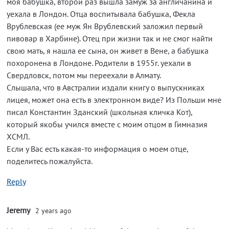
моя бабушка, второй раз вышла замуж за англичанина и
уехала в Лондон. Отца воспитывала бабушка, Фекла
Врублевская (ее муж Ян Врублевский заложил первый
пивовар в Харбине). Отец при жизни так и не смог найти
свою мать, я нашла ее сына, он живет в Вене, а бабушка
похоронена в Лондоне. Родители в 1955г. уехали в
Свердловск, потом мы переехали в Алмату.
Слышала, что в Австралии издали книгу о выпускниках
лицея, может она есть в электронном виде? Из Польши мне
писал Константин Зданский (школьная кличка Кот),
который якобы учился вместе с моим отцом в Гимназия
ХСМЛ.
Если у Вас есть какая-то информация о моем отце,
поделитесь пожалуйста.
Reply
Jeremy
2 years ago