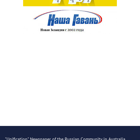
"Unification" Newspaper of the Russian Community in Australia.