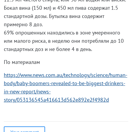
Бокал вина (150 мл) и 450 мл пива содержат 1.5
стандартной дозы. Бутылка вина содержит
примерно 8 доз.
69% опрошенных находились в зоне умеренного
или малого риска, в неделю они потребляли до 10
стандартных доз и не более 4 в день.
По материалам
https://www.news.com.au/technology/science/human-
body/baby-boomers-revealed-to-be-biggest-drinkers-
in-new-report/news-
story/053136545a416613d562e892e2f4982d