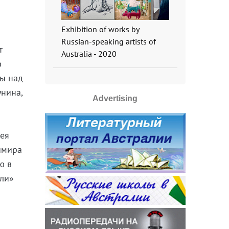
Exhibition of works by
Russian-speaking artists of
т
Australia - 2020
ю
ды над
унина,
Advertising
рея
имира
ю в
мли»