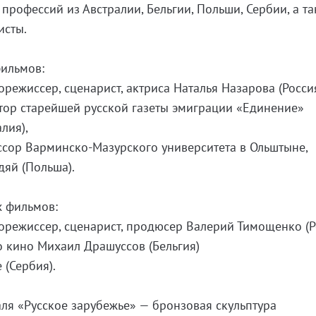
профессий из Австралии, Бельгии, Польши, Сербии, а т
исты.
ильмов:
режиссер, сценарист, актриса Наталья Назарова (Россия
тор старейшей русской газеты эмиграции «Единение»
лия),
сор Варминско-Мазурского университета в Ольштыне,
яй (Польша).
 фильмов:
режиссер, сценарист, продюсер Валерий Тимощенко (Р
 кино Михаил Драшуссов (Бельгия)
 (Сербия).
ля «Русское зарубежье» — бронзовая скульптура