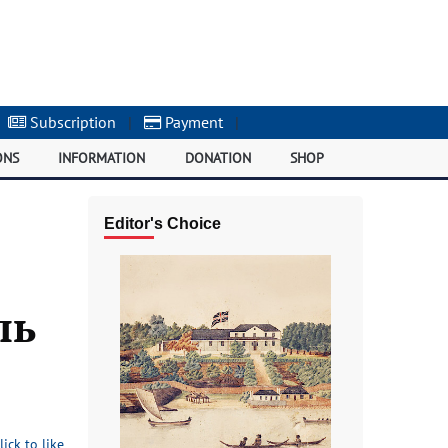
Subscription
|
Payment
|
ONS
INFORMATION
DONATION
SHOP
Editor's Choice
ль
lick to like