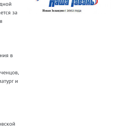
одной
ется за
я
ния в
и
ченцов,
атург и
и
а
овской