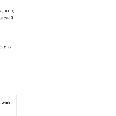
одюсер,
ателей
ского
l work