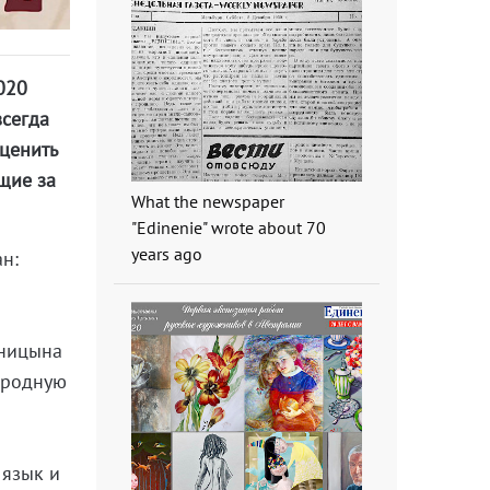
020
всегда
оценить
щие за
What the newspaper
"Edinenie" wrote about 70
years ago
н:
еницына
ародную
 язык и