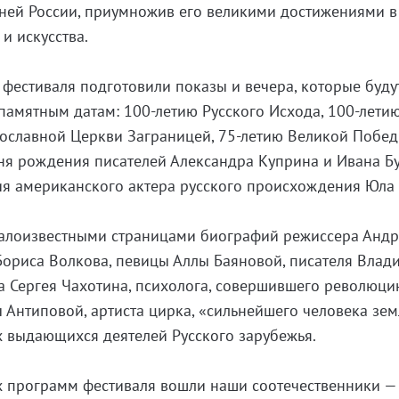
жней России, приумножив его великими достижениями в
и искусства.
 фестиваля подготовили показы и вечера, которые буду
амятным датам: 100-летию Русского Исхода, 100-лети
вославной Церкви Заграницей, 75-летию Великой Побе
ня рождения писателей Александра Куприна и Ивана Б
ия американского актера русского происхождения Юла
малоизвестными страницами биографий режиссера Анд
Бориса Волкова, певицы Аллы Баяновой, писателя Влад
а Сергея Чахотина, психолога, совершившего революци
ы Антиповой, артиста цирка, «сильнейшего человека зе
х выдающихся деятелей Русского зарубежья.
х программ фестиваля вошли наши соотечественники —