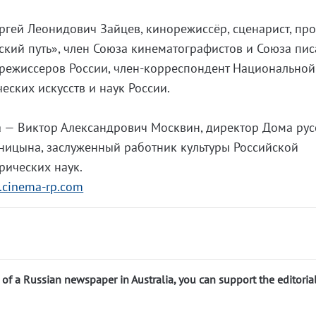
ргей Леонидович Зайцев, кинорежиссёр, сценарист, пр
ский путь», член Союза кинематографистов и Союза пис
орежиссеров России, член-корреспондент Национальной
ских искусств и наук России.
а — Виктор Александрович Москвин, директор Дома рус
ницына, заслуженный работник культуры Российской
рических наук.
.cinema-rp.com
n of a Russian newspaper in Australia, you can support the editoria