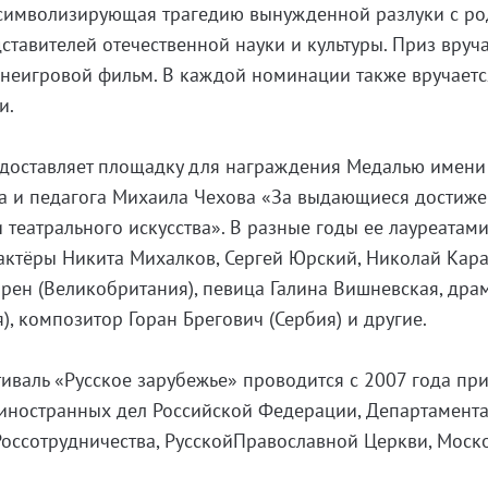
символизирующая трагедию вынужденной разлуки с р
тавителей отечественной науки и культуры. Приз вруча
 неигровой фильм. В каждой номинации также вручаетс
и.
редоставляет площадку для награждения Медалью имени
ра и педагога Михаила Чехова «За выдающиеся достиже
 театрального искусства». В разные годы ее лауреатам
актёры Никита Михалков, Сергей Юрский, Николай Кара
ен (Великобритания), певица Галина Вишневская, драм
я), композитор Горан Брегович (Сербия) и другие.
валь «Русское зарубежье» проводится с 2007 года пр
иностранных дел Российской Федерации, Департамент
Россотрудничества, РусскойПравославной Церкви, Моск