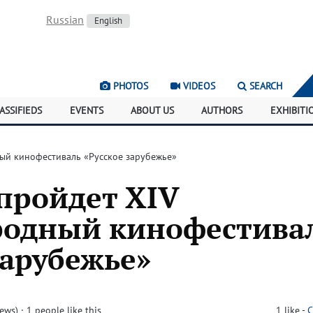
Russian
English
PHOTOS
VIDEOS
SEARCH
ASSIFIEDS
EVENTS
ABOUT US
AUTHORS
EXHIBITI
ый кинофестиваль «Русское зарубежье»
пройдет XIV
одный кинофестива
зарубежье»
iews)
· 1 people like this
1
like
-
C