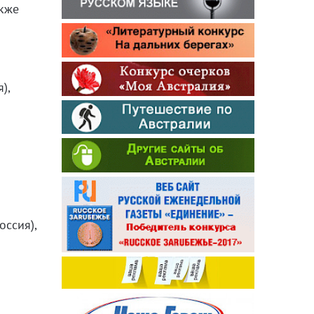
акже
),
оссия),