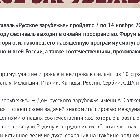
валь «Русское зарубежье» пройдет с 7 по 14 ноября 2
 году фестиваль выходит в онлайн-пространство. Форум 
торию, и, наконец, его насыщенную программу смогут 
 но и всей России, а также соотечественники, проживаю
римут участие игровые и неигровые фильмы из 10 стра
аиля, Исландии, Италии, Канады, России, Сербии, США и
 зарубежье» — Дом русского зарубежья имени А. Солж
ть» — ставят своей задачей знакомить широкую междун
дениями о наших соотечественниках, которые в разные
нно покинули Родину и в труднейших обстоятельствах
 истинное величие духа, сохранив на чужбине родной