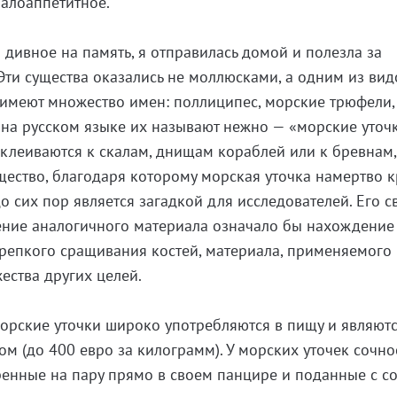
малоаппетитное.
 дивное на память, я отправилась домой и полезла за
Эти существа оказались не моллюсками, а одним из вид
 имеют множество имен: поллиципес, морские трюфели,
, на русском языке их называют нежно — «морские уточк
леиваются к скалам, днищам кораблей или к бревнам,
щество, благодаря которому морская уточка намертво 
до сих пор является загадкой для исследователей. Его с
ение аналогичного материала означало бы нахождение
крепкого сращивания костей, материала, применяемого 
ества других целей.
орские уточки широко употребляются в пищу и являют
м (до 400 евро за килограмм). У морских уточек сочно
ренные на пару прямо в своем панцире и поданные с с