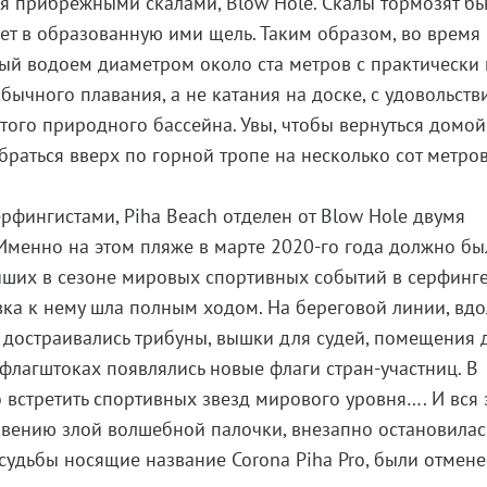
я прибрежными скалами, Blow Hole. Скалы тормозят б
ает в образованную ими щель. Таким образом, во время
ый водоем диаметром около ста метров с практически
бычного плавания, а не катания на доске, с удовольств
того природного бассейна. Увы, чтобы вернуться домой
браться вверх по горной тропе на несколько сот метров
рфингистами, Piha Beach отделен от Blow Hole двумя
Именно на этом пляже в марте 2020-го года должно бы
йших в сезоне мировых спортивных событий в серфинге
овка к нему шла полным ходом. На береговой линии, вдо
достраивались трибуны, вышки для судей, помещения 
 флагштоках появлялись новые флаги стран-участниц. В
встретить спортивных звезд мирового уровня…. И вся 
овению злой волшебной палочки, внезапно остановилас
судьбы носящие название Corona Piha Pro, были отмене