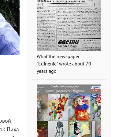
What the newspaper
"Edinenie" wrote about 70
years ago
Новой
док Пиха