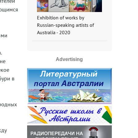
ителей
ающимся
Exhibition of works by
Russian-speaking artists of
Australia - 2020
ями
.
Advertising
 не
екое
бури в
иродных
жду