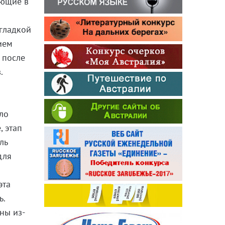
ьющие в
 гладкой
ием
 после
.
ло
, этап
ль
для
эта
ь.
ны из-