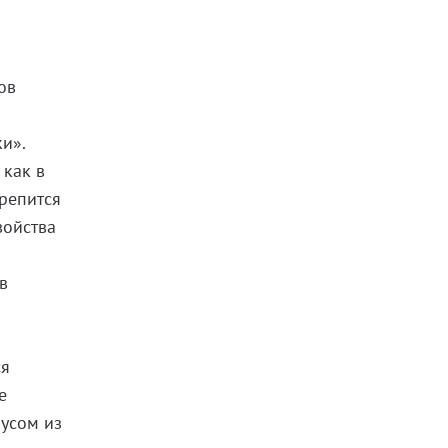
ов
и».
 как в
крепится
войства
в
ся
е
оусом из