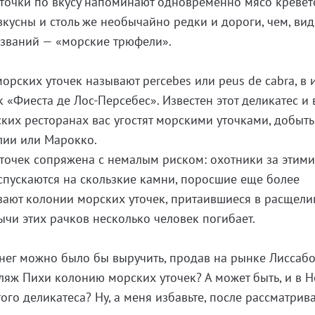
точки по вкусу напоминают одновременно мясо кревет
кусны и столь же необычайно редки и дороги, чем, вид
азваний — «морские трюфели».
морских уточек называют рercebes или peus de cabra, в и
 «Фиеста де Лос-Персебес». Известен этот деликатес и 
ских ресторанах вас угостят морскими уточками, добыт
лии или Марокко.
точек сопряжена с немалым риском: охотники за этим
спускаются на скользкие камни, поросшие еще более
ают колонии морских уточек, притаившиеся в расщели
чи этих рачков несколько человек погибает.
енег можно было бы выручить, продав на рынке Лиссаб
яж Пихи колонию морских уточек? А может быть, и в 
ого деликатеса? Ну, а меня избавьте, после рассматрив