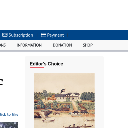
Subscription
|
Payment
|
ONS
INFORMATION
DONATION
SHOP
Editor's Choice
с
lick to like