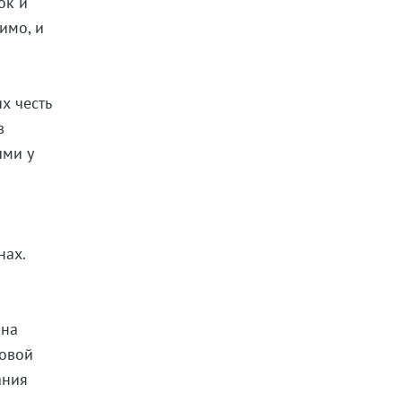
ок и
имо, и
х честь
в
ыми у
и
нах.
она
Новой
ания