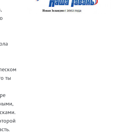
,
во
вола
 песком
то ты
ыре
ными,
сками.
оторой
сть.