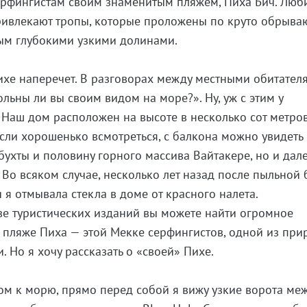
 серфингистам своим знаменитым пляжем, Пиха Бич. Люб
ривлекают тропы, которые проложены по круто обрыв
ным глубокими узкими долинами.
ихе наперечет. В разговорах между местными обитател
вольны ли вы своим видом на море?». Ну, уж с этим у
 Наш дом расположен на высоте в несколько сот метров
если хорошенько всмотреться, с балкона можно увидеть
бухты и половину горного массива Вайтакере, но и дал
Во всяком случае, несколько лет назад после пыльной 
 я отмывала стекла в доме от красного налета.
ве туристических изданий вы можете найти огромное
 пляже Пиха — этой Мекке серфингистов, одной из пр
 Но я хочу рассказать о «своей» Пихе.
ом к морю, прямо перед собой я вижу узкие ворота ме