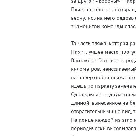
за другой «короны» — кор
Пляж постепенно возвраща
вернулись на него рядовы
знаменитой команды спасат
Та часть пляжа, которая р
Пихи, лучшее место прогул
Вайтакере. Это своего ро
километров, неиссякаемый
на поверхности пляжа раз
идешь по паркету замечат
Однажды я с недоумением
длиной, вынесенное на бе
отвратительными на вид, 
На конце каждой из этих 
периодически высовывалас