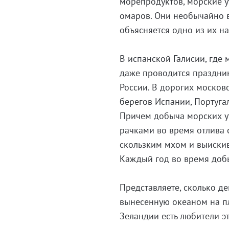
морепродуктов, морские у
омаров. Они необычайно в
объясняется одно из их н
В испанской Галисии, где 
даже проводится праздник
России. В дорогих москов
берегов Испании, Португа
Причем добыча морских у
рачками во время отлива 
скользким мхом и выискив
Каждый год во время добы
Представляете, сколько д
вынесенную океаном на пл
Зеландии есть любители эт