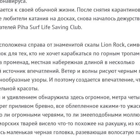
онавируса.
ется к своей обычной жизни. После снятия карантинов
е любители катания на досках, снова началось дежурст
елей Piha Surf Life Saving Club.
асположена справа от знаменитой скалы Lion Rock, сим
ок для тех, кто не хочет карабкаться по горным тропам
да променад, местная набережная длиной в несколько
 источник впечатлений. Ветер и волны рисуют черным
нообразные узоры. И поэтому создается впечатление, ч
ельной красоты.
 и удивлением обнаружила здесь огромное, метра чет
рег приливом бревно, все облепленное какими-то ужас
то ли огромными червями, то ли змееподобными моллю
морских тварей висело что-то похожее на ракушку, из к
ь маленькая черная головка, разевающая волосатую па