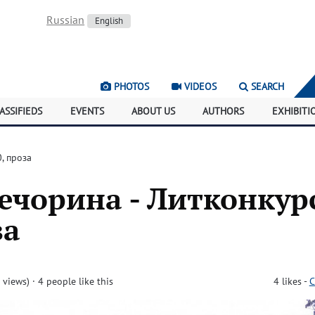
Russian
English
PHOTOS
VIDEOS
SEARCH
ASSIFIEDS
EVENTS
ABOUT US
AUTHORS
EXHIBITI
, проза
ечорина - Литконкур
за
 views)
· 4 people like this
4
likes
-
C