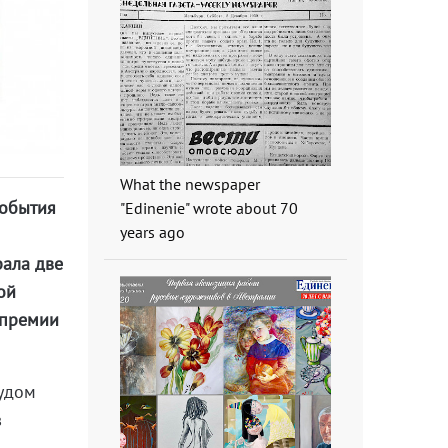
What the newspaper
события
"Edinenie" wrote about 70
years ago
рала две
ой
опремии
чудом
в