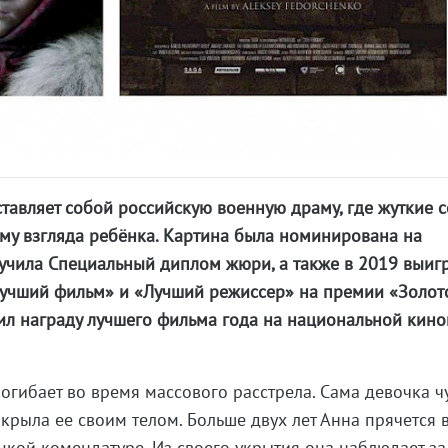
авляет собой российскую военную драму, где жуткие 
му взгляда ребёнка. Картина была номинирована на
лучила Специальный диплом жюри, а также в 2019 выиг
Лучший фильм» и «Лучший режиссер» на премии «Золот
ил награду лучшего фильма года на национальной кин
погибает во время массового расстрела. Сама девочка 
акрыла ее своим телом. Больше двух лет Анна прячется 
кой комендатуре. Из своего укрытия она наблюдает за