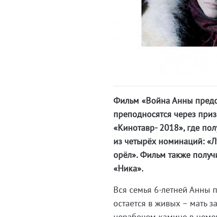
Фильм «Война Анны предст
преподносятся через приз
«Кинотавр- 2018», где по
из четырёх номинаций: «
орёл». Фильм также получ
«Ника».
Вся семья 6-летней Анны 
остается в живых – мать з
нерабочем камине в немец