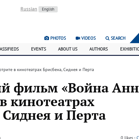
Russian
English
PHOTOS
VIDEOS
SEARCH
ASSIFIEDS
EVENTS
ABOUT US
AUTHORS
EXHIBITI
трите в кинотеатрах Брисбена, Сиднея и Перта
ий фильм «Война Ан
в кинотеатрах
 Сиднея и Перта
)
0
likes
-
C