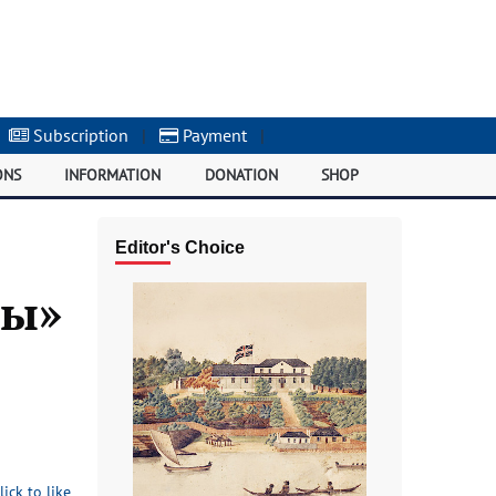
Subscription
|
Payment
|
ONS
INFORMATION
DONATION
SHOP
Editor's Choice
ны»
lick to like