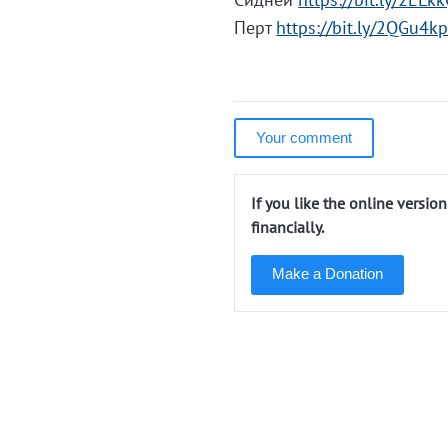
Перт
https://bit.ly/2QGu4k
Your comment
If you like the online versio
financially.
Make a Donation