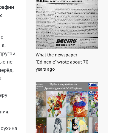
графии
х
во
 я,
другой,
What the newspaper
ые не
"Edinenie" wrote about 70
years ago
перёд,
о
еру
ния.
лоухина