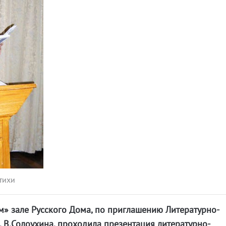
тихи
м» зале Русского Дома, по приглашению Литературно-
. В.Солоухина, проходила презентация литературно-