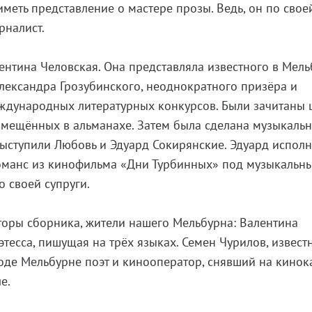
иметь представление о мастере прозы. Ведь, он по свое
рналист.
нтина Человская. Она представляла известного в Мель
лександра Грозубинского, неоднократного призёра и
ждународных литературных конкурсов. Были зачитаны 
змещённых в альманахе. Затем была сделана музыкаль
 выступили Любовь и Эдуард Сокирянские. Эдуард испол
романс из кинофильма «Дни Турбинных» под музыкальн
 своей супруги.
торы сборника, жители нашего Мельбурна: Валентина
тесса, пишущая на трёх языках. Семен Чурилов, извест
ороде Мельбурне поэт и кинооператор, снявший на кино
е.