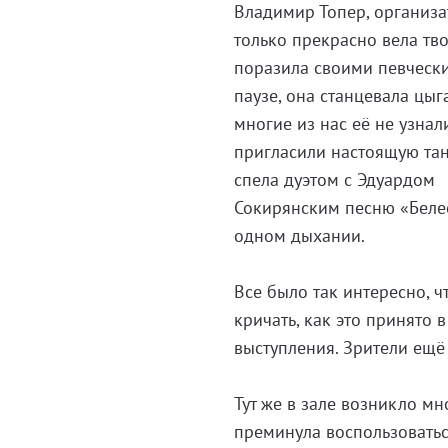
Владимир Топер, организа
только прекрасно вела тво
поразила своими певческ
паузе, она станцевала цыг
многие из нас её не узнал
пригласили настоящую тан
спела дуэтом с Эдуардом
Сокирянским песню «Белее
одном дыхании.
Все было так интересно, ч
кричать, как это принято 
выступления. Зрители ещё
Тут же в зале возникло м
преминула воспользоватьс