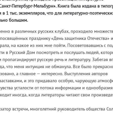
Санкт-Петербург-Мельбурн». Книга была издана в типо
 в 1 тыс. экземпляров, что для литературно-поэтически
льно большим.
менно в различных русских клубах, проходило множест
посвящённых празднику «День защитника Отечества» и
рала, на какое из них мне пойти. Посоветовавшись с по
йти в Русский Дом посмотреть и послушать людей, котор
 пропагандируют русскую речь и литературу. Забегая в
ада, что меня интуиция не обманула. Все было прекрасн
зовано, а главное — интересно. Выступления авторов
аставками, и это придавало особую, чарующую атмосф
увства усталости от потока информации и однообразия
ходит иногда, когда литераторы читают свои произведе
затор встречи, многолетний руководитель общества Со