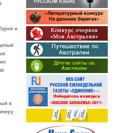
й
бурне и
целый
ная
нил
ый
ный в
камеру