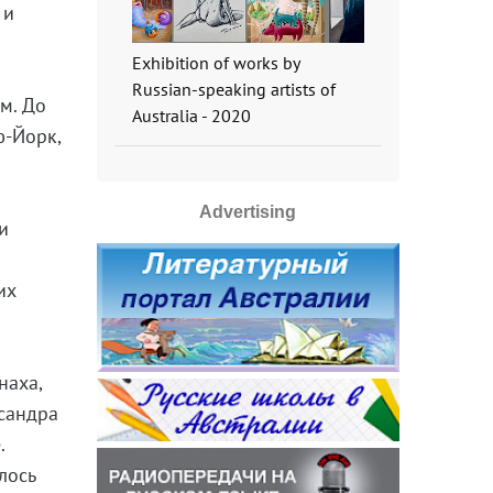
 и
Exhibition of works by
Russian-speaking artists of
м. До
Australia - 2020
ю-Йорк,
Advertising
и
их
наха,
ксандра
.
лось