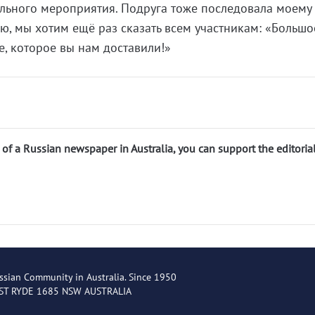
ельного мероприятия. Подруга тоже последовала моему
ью, мы хотим ещё раз сказать всем участникам: «Большо
е, которое вы нам доставили!»
n of a Russian newspaper in Australia, you can support the editoria
ssian Community in Australia. Since 1950
EST RYDE 1685 NSW AUSTRALIA