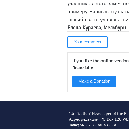
участников этого замечат
примеру. Написав эту стат
спасибо за то удовольстви
Елена Кураева, Мельбурн
Your comment
If you like the online versio
financially.
Make a Donation
"Unification" Newspaper of the Ru
Адрес редакции: PO Box 128 W
Телефон: (612) 9808 6678