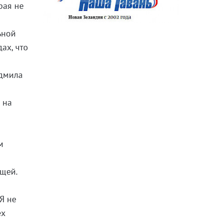
рая не
ьной
ах, что
юдмила
 на
м
ущей.
Я не
ех