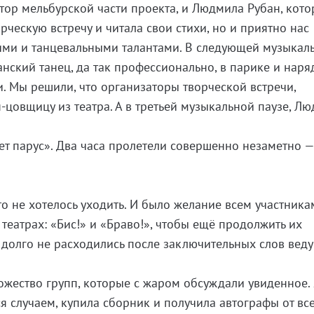
тор мельбурской части проекта, и Людмила Рубан, кото
рческую встречу и читала свои стихи, но и приятно нас
ими и танцевальными талантами. В следующей музыкал
анский танец, да так профессионально, в парике и наряд
и. Мы решили, что организаторы творческой встречи,
-цовщицу из театра. А в третьей музыкальной паузе, Л
т парус». Два часа пролетели совершенно незаметно —
то не хотелось уходить. И было желание всем участника
в театрах: «Бис!» и «Браво!», чтобы ещё продолжить их
 долго не расходились после заключительных слов вед
ножество групп, которые с жаром обсуждали увиденное. 
я случаем, купила сборник и получила автографы от вс