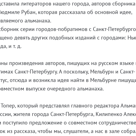
дставила литераторов нашего города, авторов сборника
Людмиле Рубан, которая рассказала об основной идее,
авляемого альманаха.
 сборник серии городов-побратимов с Санкт-Петербурго
щено девять других подобных изданий с городами: Нь
, и т. д.
аны произведения авторов, пишущих на русском языке 
имах Санкт-Петербургу. А поскольку, Мельбурн и Санкт-
атус, отсюда и возникла идея найти в Мельбурне пишущ
овместном выпуске очередного альманаха.
Топер, который представлял главного редактора Альма
ссии, жителя города Санкт-Петербурга, Килипенко Але
 и поступило предложение о совместном сотрудничестве
 из рассказа, чтобы мы, слушатели, а нас в зале собра