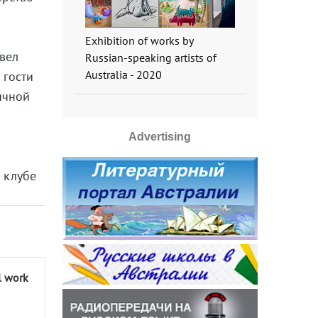
Exhibition of works by
ивел
Russian-speaking artists of
Australia - 2020
 гости
ичной
Advertising
м клубе
l work