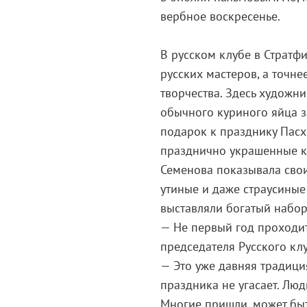
вербное воскресенье.
В русском клубе в Стратф
русских мастеров, а точн
творчества. Здесь художн
обычного куриного яйца з
подарок к празднику Пас
празднично украшенные ку
Семенова показывала свои
утиные и даже страусиные
выставляли богатый набор
— Не первый год проходит
председателя Русского кл
— Это уже давняя традиция
праздника не угасает. Люд
Многие пришли, может быть