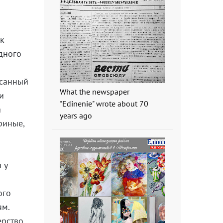
ик
дного
исанный
What the newspaper
и
"Edinenie" wrote about 70
а
years ago
риные,
 у
ого
ям.
ерство