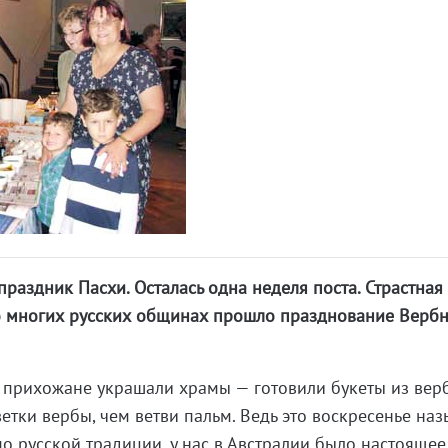
раздник Пасхи. Осталась одна неделя поста. Страстная 
о многих русских общинах прошло празднование Верб
прихожане украшали храмы — готовили букеты из верб
етки вербы, чем ветви пальм. Ведь это воскресенье наз
по русской традиции, у нас в Австралии было настоящее