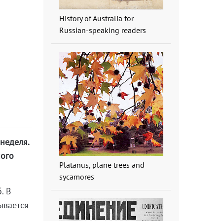
History of Australia for
Russian-speaking readers
неделя.
ного
Platanus, plane trees and
sycamores
. В
ывается