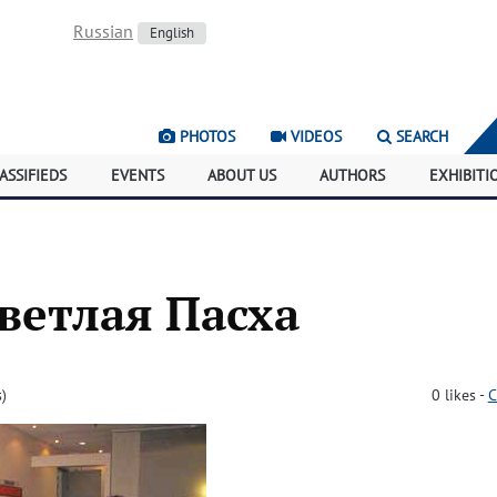
Russian
English
PHOTOS
VIDEOS
SEARCH
ASSIFIEDS
EVENTS
ABOUT US
AUTHORS
EXHIBITI
ветлая Пасха
)
0
likes
-
C