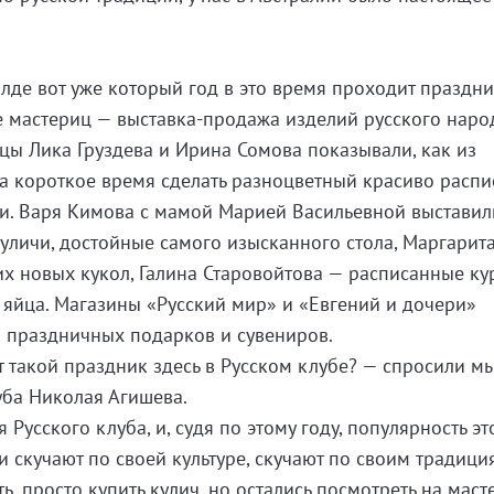
илде вот уже который год в это время проходит праздн
ее мастериц — выставка-продажа изделий русского наро
ицы Лика Груздева и Ирина Сомова показывали, как из
а короткое время сделать разноцветный красиво расп
хи. Варя Кимова с мамой Марией Васильевной выставил
личи, достойные самого изысканного стола, Маргарит
х новых кукол, Галина Старовойтова — расписанные ку
 яйца. Магазины «Русский мир» и «Евгений и дочери»
 праздничных подарков и сувениров.
 такой праздник здесь в Русском клубе? — спросили мы
уба Николая Агишева.
 Русского клуба, и, судя по этому году, популярность эт
и скучают по своей культуре, скучают по своим традици
, просто купить кулич, но остались посмотреть на маст