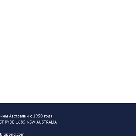
щины Австралии с 1950 года
EST RYDE 1685 NSW AUSTRALIA
@bigpond.com