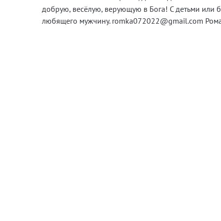
добрую, весёлую, верующую в Бога! С детьми или бе
любящего мужчину. romka072022@gmail.com Ром