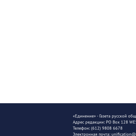
«Единение» - Газета русской об
Адрес редакции: PO Box 128 W
Телефон: (612) 9808 6678
Электронная почта: unification