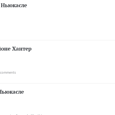
 Ньюкасле
йоне Хантер
 comments
Ньюкасле