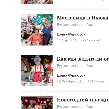
Масленица в Ньюка
Русские австралийцы
Елена Фергюсон
11 Март 2019 · (3573 views)
Как мы зажигали ог
Русские австралийцы
Елена Фергюсон
19 Октябрь 2018 · (3593 views)
Новогодний праздн
Русские австралийцы