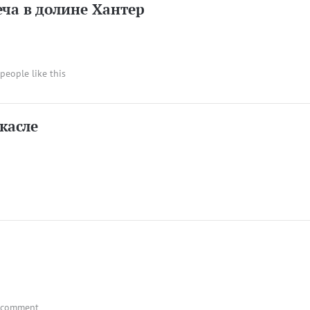
ча в долине Хантер
 people like this
касле
 comment