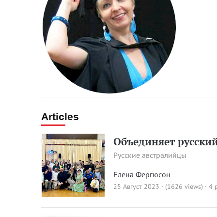
Articles
Объединяет русски
Русские австралийцы
Елена Фергюсон
25 Август 2023 · (1626 views)
· 4 