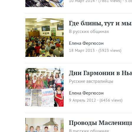
10 Март 2014 · (7861 views)
·
5 c
Где блины, тут и мы.
В русских общинах
Елена Фергюсон
18 Март 2013 · (5923 views)
Дни Гармонии в Нь
Русские австралийцы
Елена Фергюсон
9 Апрель 2012 · (6456 views)
Проводы Масленицы
В русских общинах