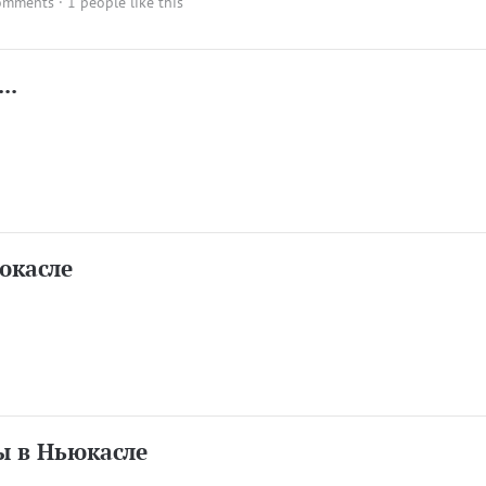
omments
· 1 people like this
..
юкасле
 в Ньюкасле