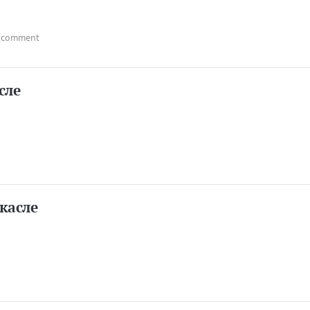
 comment
сле
касле