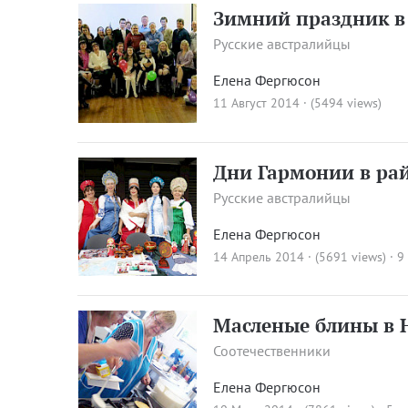
Зимний праздник в
Русские австралийцы
Елена Фергюсон
11 Август 2014 · (5494 views)
Дни Гармонии в ра
Русские австралийцы
Елена Фергюсон
14 Апрель 2014 · (5691 views)
·
9
Масленые блины в 
Соотечественники
Елена Фергюсон