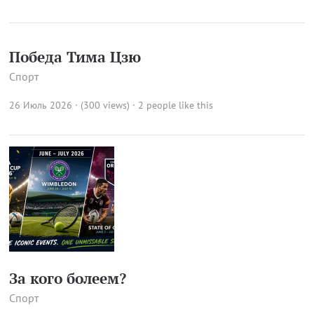
Победа Тима Цзю
Спорт
26 Июль 2026 · (300 views)
· 2 people like this
За кого болеем?
Спорт