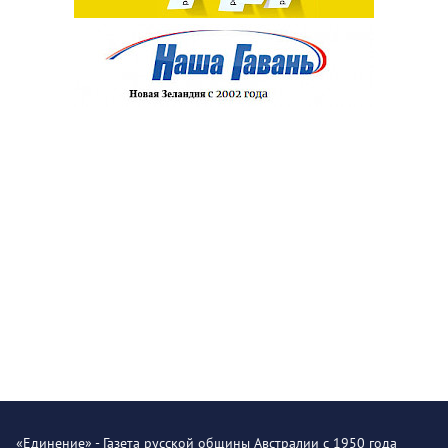
«Единение» - Газета русской общины Австралии с 1950 года