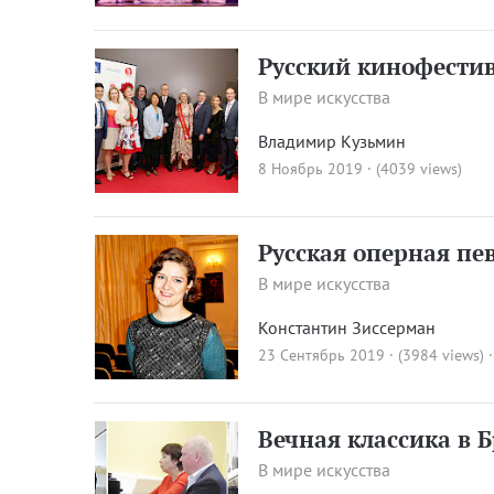
Русский кинофестив
В мире искусства
Владимир Кузьмин
8 Ноябрь 2019 · (4039 views)
Русская оперная пе
В мире искусства
Константин Зиссерман
23 Сентябрь 2019 · (3984 views)
Вечная классика в 
В мире искусства