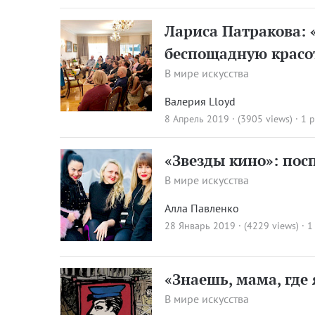
Лариса Патракова: 
беспощадную красо
В мире искусства
Валерия Lloyd
8 Апрель 2019 · (3905 views)
· 1 
«Звезды кино»: пос
В мире искусства
Алла Павленко
28 Январь 2019 · (4229 views)
·
1
«Знаешь, мама, где
В мире искусства