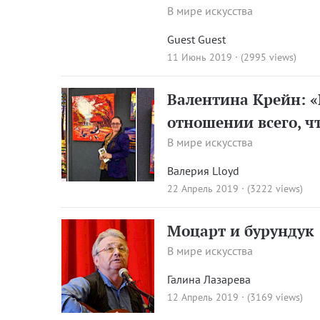
В мире искусства
Guest Guest
11 Июнь 2019 · (2995 views)
Валентина Крейн: 
отношении всего, ч
В мире искусства
Валерия Lloyd
22 Апрель 2019 · (3222 views)
Моцарт и бурундук
В мире искусства
Галина Лазарева
12 Апрель 2019 · (3169 views)