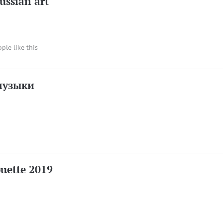
ussian art
ople like this
музыки
uette 2019