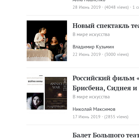
28 Июнь 2019 · (4048 views)
·
1 
Новый спектакль те
В мире искусства
Владимир Кузьмин
22 Июнь 2019 · (3000 views)
Российский фильм 
Брисбена, Сиднея и
В мире искусства
Николай Максимов
17 Июнь 2019 · (2855 views)
Балет Большого теа