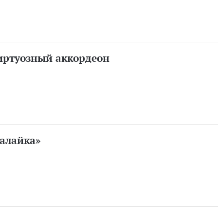
иртуозный аккордеон
лалайка»