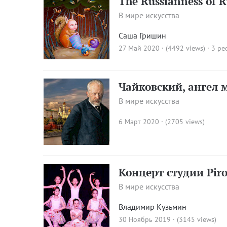
The Russianness of R
В мире искусства
Саша Гришин
27 Май 2020 · (4492 views)
· 3 pe
Чайковский, ангел 
В мире искусства
6 Март 2020 · (2705 views)
Концерт студии Piro
В мире искусства
Владимир Кузьмин
30 Ноябрь 2019 · (3145 views)