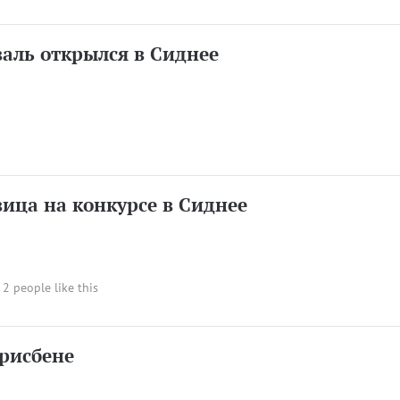
аль открылся в Сиднее
вица на конкурсе в Сиднее
· 2 people like this
Брисбене