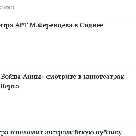
comment
атра АРТ М.Ференцева в Сиднее
«Война Анны» смотрите в кинотеатрах
 Перта
тра ошеломит австралийскую публику