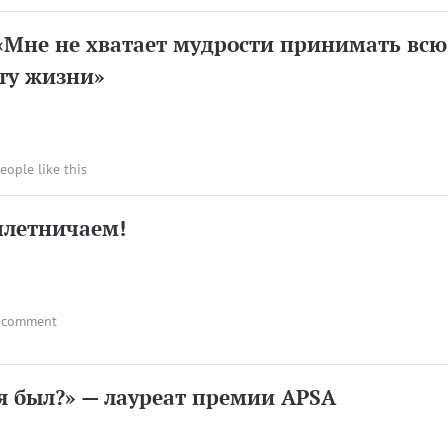
«Мне не хватает мудрости принимать всю
ту жизни»
people like this
плетничаем!
 comment
 я был?» — лауреат премии APSA