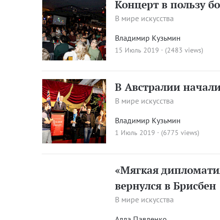
Концерт в пользу б
В мире искусства
Владимир Кузьмин
15 Июль 2019 · (2483 views)
В Австралии начали
В мире искусства
Владимир Кузьмин
1 Июль 2019 · (6775 views)
«Мягкая дипломати
вернулся в Брисбен
В мире искусства
Алла Павленко