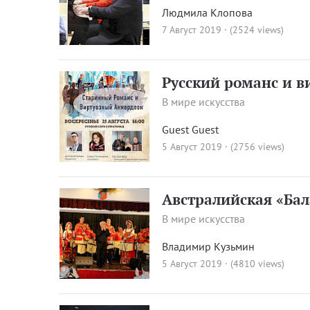
Людмила Клопова
7 Август 2019 · (2524 views)
Русский романс и в
В мире искусства
Guest Guest
5 Август 2019 · (2756 views)
Австралийская «Ба
В мире искусства
Владимир Кузьмин
5 Август 2019 · (4810 views)