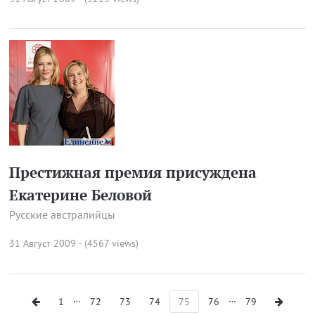
Престижная премия присуждена
Екатерине Беловой
Русские австралийцы
31 Август 2009 · (4567 views)
…
…
1
72
73
74
75
76
79