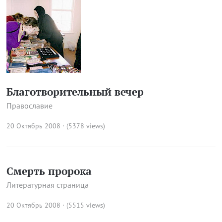
Благотворительный вечер
Православие
20 Октябрь 2008 · (5378 views)
Смерть пророка
Литературная страница
20 Октябрь 2008 · (5515 views)