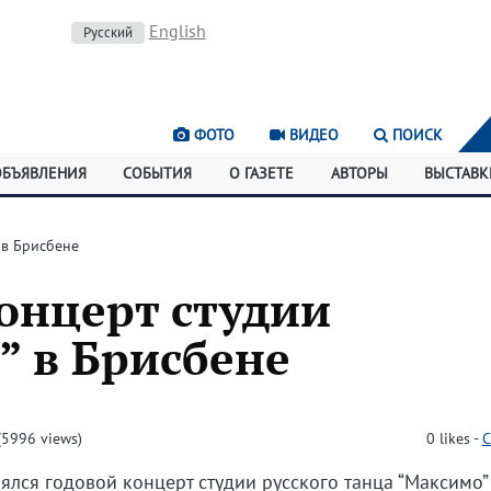
English
Русский
ФОТО
ВИДЕО
ПОИСК
ОБЪЯВЛЕНИЯ
СОБЫТИЯ
О ГАЗЕТЕ
АВТОРЫ
ВЫСТАВК
 в Брисбене
онцерт студии
” в Брисбене
5996 views)
0
likes
-
C
оялся годовой концерт студии русского танца “Максимо”