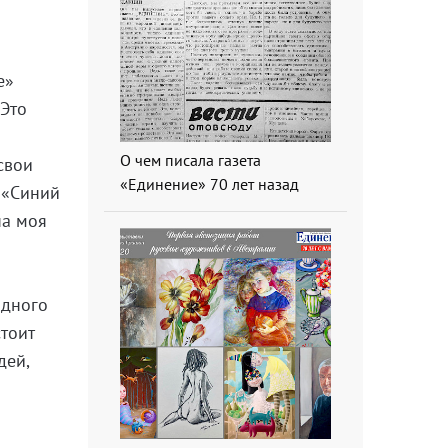
е»
 Это
О чем писала газета
свои
«Единение» 70 лет назад
, «Синий
на моя
дного
стоит
дей,