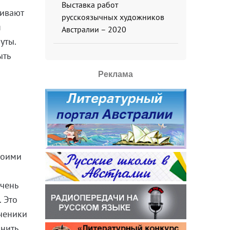
Выставка работ
живают
русскоязычных художников
я
Австралии – 2020
уты.
ыть
Реклама
воими
очень
. Это
ученики
нить.