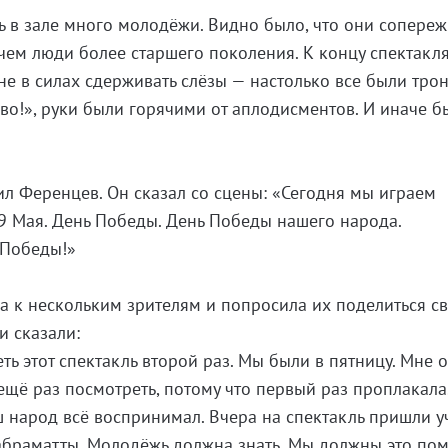
ь в зале много молодёжи. Видно было, что они сопере
 чем люди более старшего поколения. К концу спектакл
не в силах сдерживать слёзы — настолько все были трон
аво!», руки были горячими от аплодисментов. И иначе б
л Ференцев. Он сказал со сцены: «Сегодня мы играем
 9 Мая. День Победы. День Победы нашего народа.
 Победы!»
а к нескольким зрителям и попросила их поделиться с
и сказали:
ь этот спектакль второй раз. Мы были в пятницу. Мне 
ещё раз посмотреть, потому что первый раз проплакала
аш народ всё воспринимал. Вчера на спектакль пришли 
браматты. Молодёжь должна знать. Мы должны это пом