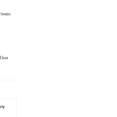
тливо
 Они
оту