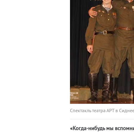
Спектакль театра АРТ в Сидне
«Когда-нибудь мы вспомним