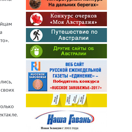
ийцам
а
то».
лись,
 своих
только
ектакле.