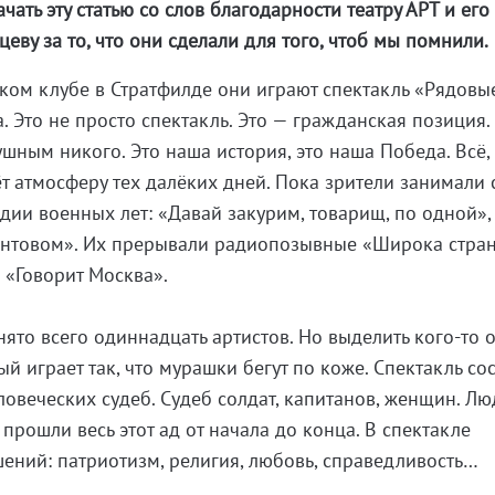
чать эту статью со слов благодарности театру АРТ и его
ву за то, что они сделали для того, чтоб мы помнили.
сском клубе в Стратфилде они играют спектакль «Рядовы
. Это не просто спектакль. Это — гражданская позиция.
шным никого. Это наша история, это наша Победа. Всё,
ёт атмосферу тех далёких дней. Пока зрители занимали 
одии военных лет: «Давай закурим, товарищ, по одной»
ронтовом». Их прерывали радиопозывные «Широка стра
 «Говорит Москва».
нято всего одиннадцать артистов. Но выделить
кого-то
о
 играет так, что мурашки бегут по коже. Спектакль со
ловеческих судеб. Судеб солдат, капитанов, женщин. Лю
прошли весь этот ад от начала до конца. В спектакле
шений: патриотизм, религия, любовь, справедливость…