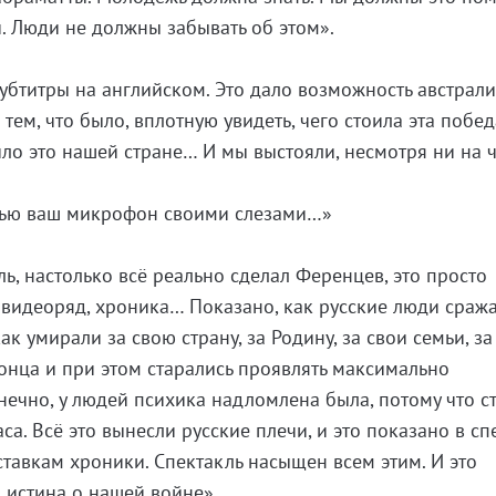
и. Люди не должны забывать об этом».
субтитры на английском. Это дало возможность австрал
тем, что было, вплотную увидеть, чего стоила эта побед
ило это нашей стране… И мы выстояли, несмотря ни на ч
алью ваш микрофон своими слезами…»
ь, настолько всё реально сделал Ференцев, это просто
и видеоряд, хроника… Показано, как русские люди сража
ак умирали за свою страну, за Родину, за свои семьи, за
конца и при этом старались проявлять максимально
нечно, у людей психика надломлена была, потому что с
са. Всё это вынесли русские плечи, и это показано в сп
ставкам хроники. Спектакль насыщен всем этим. И это
о истина о нашей войне».