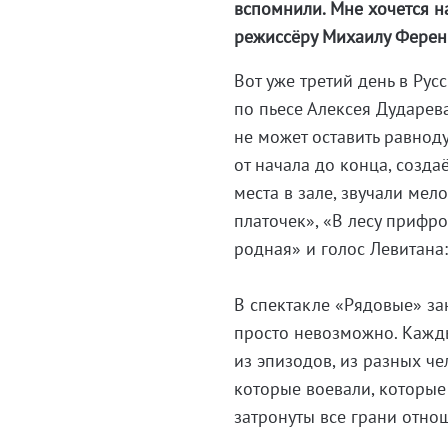
вспомнили. Мне хочется на
режиссёру Михаилу Ференце
Вот уже третий день в Ру
по пьесе Алексея Дударева
не может оставить равноду
от начала до конца, созда
места в зале, звучали мел
платочек», «В лесу приф
родная» и голос Левитана:
В спектакле «Рядовые» за
просто невозможно. Каждый
из эпизодов, из разных че
которые воевали, которые 
затронуты все грани отно