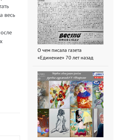
тать
а весь
после
х
О чем писала газета
«Единение» 70 лет назад