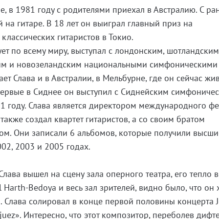
е, в 1981 году с родителями приехал в Австралию. С ра
й на гитаре. В 18 лет он выиграл главный приз на
лассических гитаристов в Токио.
ует по всему миру, выступал с лондонским, шотландским
им и новозеландским национальными симфоническими
ет Слава и в Австралии, в Мельбурне, где он сейчас живё
первые в Сиднее он выступил с Сиднейским симфониче
1 году. Слава является директором международного фе
 также создал квартет гитаристов, а со своим братом
ом. Они записали 6 альбомов, которые получили высши
02, 2003 и 2005 годах.
Слава вышел на сцену зала оперного театра, его тепло 
 Harth-Bedoya и весь зал зрителей, видно было, что он
 Слава солировал в конце первой половины концерта 
njuez». Интересно, что этот композитор, переболев дифт