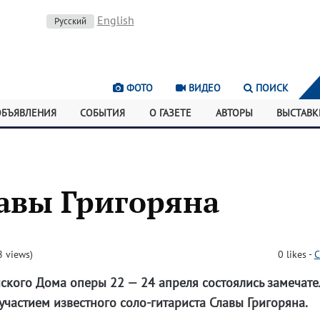
English
Русский
ФОТО
ВИДЕО
ПОИСК
ОБЪЯВЛЕНИЯ
СОБЫТИЯ
О ГАЗЕТЕ
АВТОРЫ
ВЫСТАВК
авы Григоряна
 views)
0
likes
-
C
ского Дома оперы 22 — 24 апреля состоялись замечат
участием известного соло-гитариста Славы Григоряна.