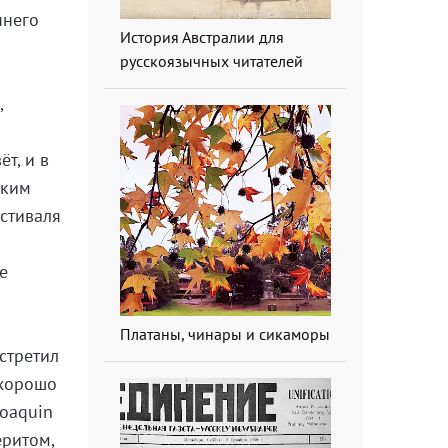
ннего
История Австралии для
русскоязычных читателей
,
т, и в
ским
стиваля
е
Платаны, чинары и сикаморы
встретил
 хорошо
Joaquin
еритом,