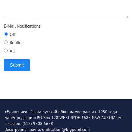
E-Mail Notifications:
Off
Replies
All
Submit
«Единение» - Газета русской общины Австралии с 1950 года
Адрес редакции: PO Box 128 WEST RYDE 1685 NSW AUSTRALIA
Телефон: (612) 9808 6678
Электронная почта: unification@bigpond.com