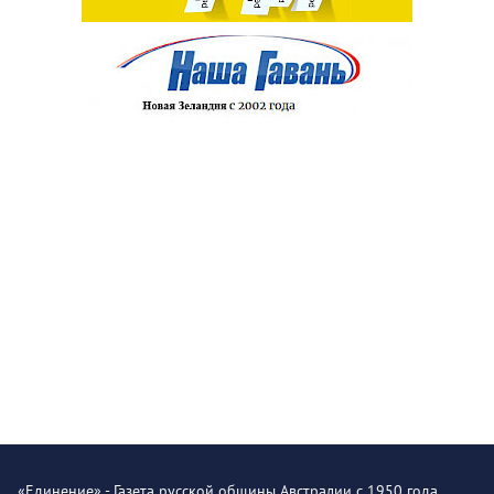
«Единение» - Газета русской общины Австралии с 1950 года