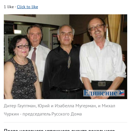
1
like
-
Click to like
Дитер Гауптман, Юрий и Изабелла Мугерман, и Михал
Чуркин - председатель Русского Дома