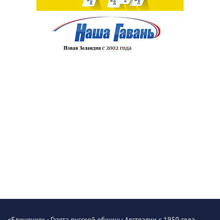
«Единение» - Газета русской общины Австралии с 1950 года