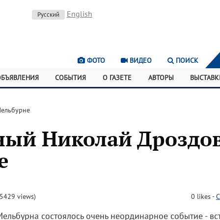
English
Русский
ФОТО
ВИДЕО
ПОИСК
ОБЪЯВЛЕНИЯ
СОБЫТИЯ
О ГАЗЕТЕ
АВТОРЫ
ВЫСТАВК
Мельбурне
ный Николай Дроздов
е
5429 views)
0
likes
-
C
Мельбурна состоялось очень неординарное событие - вс