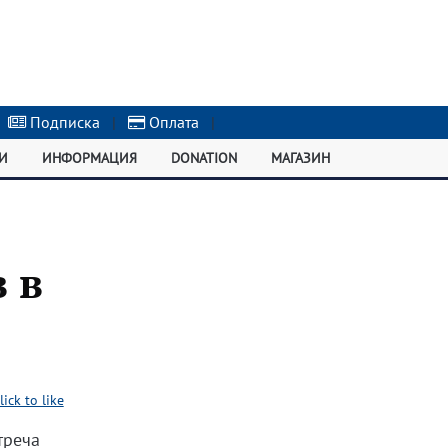
Подписка
|
Оплата
|
И
ИНФОРМАЦИЯ
DONATION
МАГАЗИН
 в
lick to like
треча