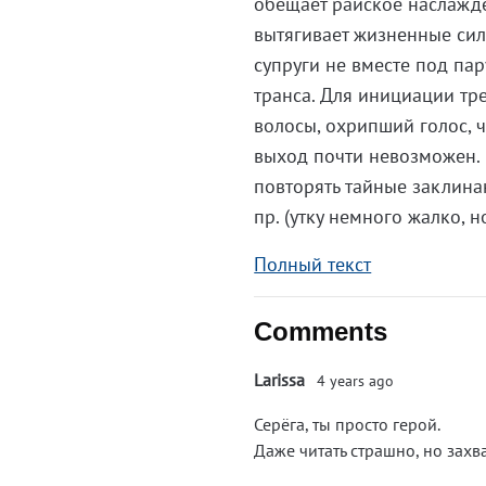
обещает райское наслажде
вытягивает жизненные сил
супруги не вместе под па
транса. Для инициации тр
волосы, охрипший голос, 
выход почти невозможен. 
повторять тайные заклина
пр. (утку немного жалко, 
Полный текст
Comments
Larissa
4 years ago
Серёга, ты просто герой.
Даже читать страшно, но захв