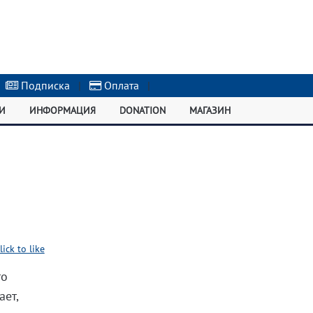
Подписка
|
Оплата
|
И
ИНФОРМАЦИЯ
DONATION
МАГАЗИН
lick to like
то
ает,