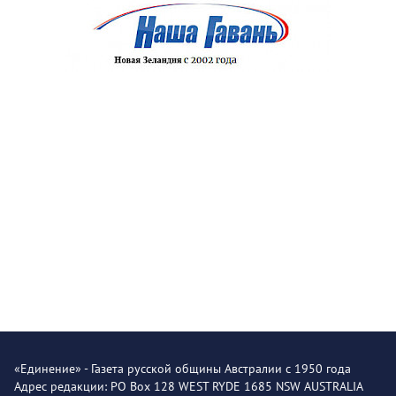
«Единение» - Газета русской общины Австралии с 1950 года
Адрес редакции: PO Box 128 WEST RYDE 1685 NSW AUSTRALIA