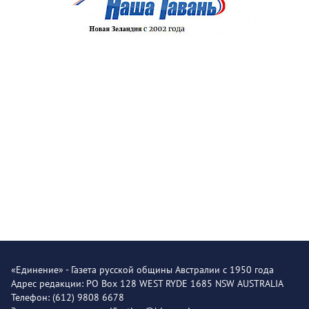
«Единение» - Газета русской общины Австралии с 1950 года
Адрес редакции: PO Box 128 WEST RYDE 1685 NSW AUSTRALIA
Телефон: (612) 9808 6678