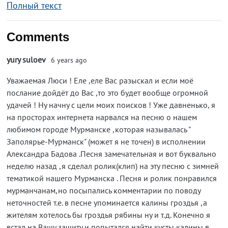
Полный текст
Comments
yury suloev
6 years ago
Уважаемая Люси ! Еле ,еле Вас разыскал и если моё
послание дойдёт до Вас ,то это будет вообще огромной
удачей ! Ну начну с цели моих поисков ! Уже давненько, я
на просторах интернета нарвался на песню о нашем
любимом городе Мурманске ,которая называлась "
Заполярье-Мурманск" (может я не точен) в исполнении
Александра Бадова .Песня замечательная и вот буквально
неделю назад ,я сделал ролик(клип) на эту песню с зимней
тематикой нашего Мурманска . Песня и ролик понравился
мурманчанам,но посыпались комментарии по поводу
неточностей т.е. в песне упоминается калины гроздья ,а
жителям хотелось бы гроздья рябины ну и т.д. Конечно я
встал на Вашу защиту и попытался найти кусты калины в