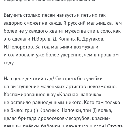
Выучить столько песен наизусть и петь их так
задорно сможет не каждый русский мальчишка. Тем
более не у каждого хватит мужества спеть соло, как
это сделали Н.Ворлд, Д. Копань, К. Другаков,
И.Полоротов. За год мальчики возмужали
и солировали уже более уверенно, чем в прошлом
году.
На сцене детский сад! Смотреть без улыбки
на выступление маленьких артистов невозможно.
Костюмированное шоу «Красная шапочка»
не оставило равнодушным никого. Кого там только
не было: три (!) Красных Шапочки, три (!) волка,
целая бригада дровосеков-лесорубов, красны-
девицы, пчёлки, бабочки и даже тигр и слон! Откуда