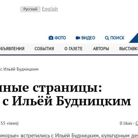
English
Русский
ФОТО
ВИДЕО
ПОИСК
ОБЪЯВЛЕНИЯ
СОБЫТИЯ
О ГАЗЕТЕ
АВТОРЫ
ВЫСТАВК
 с Ильёй Будницким
ные страницы:
 с Ильёй Будницким
55 views)
0
likes
-
C
морье» встретились с Ильёй Будницким, культурным де